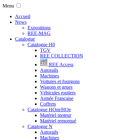
Menu
Accueil
News
Expositions
REE-MAG
Catalogue
Catalogue H0
TGV
REE COLLECTION
REE Access
Autorails
Machines
Voitures et fourgons
Wagons et grues
Véhicules routiers
Armée Française
Coffrets
Catalogue HOm/HOe
Matériel moteur
Matériel remorqué
Catalogue N
Autorails
Machines