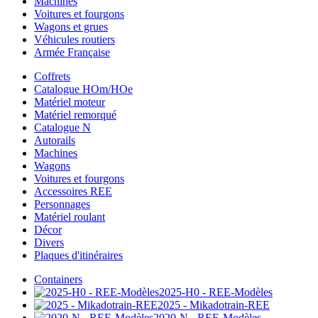
Machines
Voitures et fourgons
Wagons et grues
Véhicules routiers
Armée Française
Coffrets
Catalogue HOm/HOe
Matériel moteur
Matériel remorqué
Catalogue N
Autorails
Machines
Wagons
Voitures et fourgons
Accessoires REE
Personnages
Matériel roulant
Décor
Divers
Plaques d'itinéraires
Containers
2025-H0 - REE-Modèles
2025 - Mikadotrain-REE
2020-N - REE-Modèles