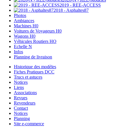
2019 - REE-ACCESS
2018 - Asphaltes87
Photos
Ambiances
Machines H0
Voitures de Voyageurs H0
Wagons H0
Véhicules Routiers HO
Echelle N
Infos
Planning de livraison
Historique des modèles
Fiches Pratiques DCC
Trucs et astuces
Notices
Liens
Associations
Revues
Revendeurs
Contact
Notices
Planning
Site e-commerce