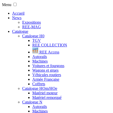
Menu
Accueil
News
Expositions
REE-MAG
Catalogue
Catalogue H0
TGV
REE COLLECTION
REE Access
Autorails
Machines
Voitures et fourgons
Wagons et grues
Véhicules routiers
Armée Française
Coffrets
Catalogue HOm/HOe
Matériel moteur
Matériel remorqué
Catalogue N
Autorails
Machines