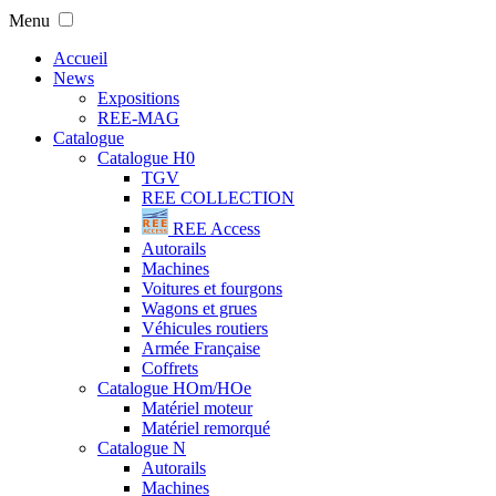
Menu
Accueil
News
Expositions
REE-MAG
Catalogue
Catalogue H0
TGV
REE COLLECTION
REE Access
Autorails
Machines
Voitures et fourgons
Wagons et grues
Véhicules routiers
Armée Française
Coffrets
Catalogue HOm/HOe
Matériel moteur
Matériel remorqué
Catalogue N
Autorails
Machines