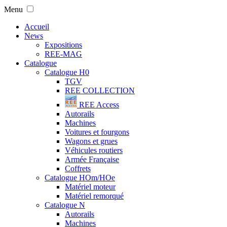
Menu
Accueil
News
Expositions
REE-MAG
Catalogue
Catalogue H0
TGV
REE COLLECTION
REE Access
Autorails
Machines
Voitures et fourgons
Wagons et grues
Véhicules routiers
Armée Française
Coffrets
Catalogue HOm/HOe
Matériel moteur
Matériel remorqué
Catalogue N
Autorails
Machines