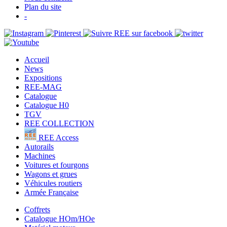
Plan du site
-
Accueil
News
Expositions
REE-MAG
Catalogue
Catalogue H0
TGV
REE COLLECTION
REE Access
Autorails
Machines
Voitures et fourgons
Wagons et grues
Véhicules routiers
Armée Française
Coffrets
Catalogue HOm/HOe