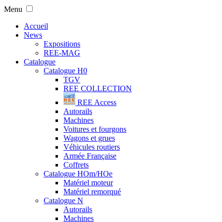
Menu
Accueil
News
Expositions
REE-MAG
Catalogue
Catalogue H0
TGV
REE COLLECTION
REE Access
Autorails
Machines
Voitures et fourgons
Wagons et grues
Véhicules routiers
Armée Française
Coffrets
Catalogue HOm/HOe
Matériel moteur
Matériel remorqué
Catalogue N
Autorails
Machines