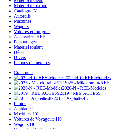
Matériel moteur
Matériel remorqué
Catalogue N
Autorails
Machines
Wagons
Voitures et fourgons
Accessoires REE
Personnages
Matériel roulant
Décor
Divers
Plaques d'itinéraires
Containers
2025-H0 - REE-Modèles
2025 - Mikadotrain-REE
2020-N - REE-Modèles
2019 - REE-ACCESS
2018 - Asphaltes87
Photos
Ambiances
Machines H0
Voitures de Voyageurs H0
Wagons H0