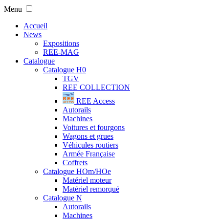
Menu
Accueil
News
Expositions
REE-MAG
Catalogue
Catalogue H0
TGV
REE COLLECTION
REE Access
Autorails
Machines
Voitures et fourgons
Wagons et grues
Véhicules routiers
Armée Française
Coffrets
Catalogue HOm/HOe
Matériel moteur
Matériel remorqué
Catalogue N
Autorails
Machines