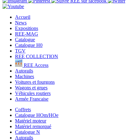
Accueil
News
Expositions
REE-MAG
Catalogue
Catalogue H0
TGV
REE COLLECTION
REE Access
Autorails
Machines
Voitures et fourgons
Wagons et grues
Véhicules routiers
Armée Française
Coffrets
Catalogue HOm/HOe
Matériel moteur
Matériel remorqué
Catalogue N
Autorails