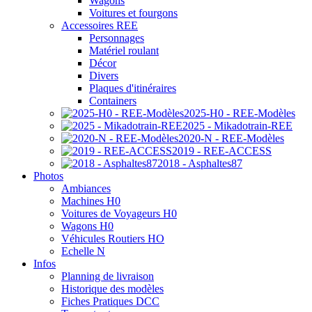
Wagons
Voitures et fourgons
Accessoires REE
Personnages
Matériel roulant
Décor
Divers
Plaques d'itinéraires
Containers
2025-H0 - REE-Modèles
2025 - Mikadotrain-REE
2020-N - REE-Modèles
2019 - REE-ACCESS
2018 - Asphaltes87
Photos
Ambiances
Machines H0
Voitures de Voyageurs H0
Wagons H0
Véhicules Routiers HO
Echelle N
Infos
Planning de livraison
Historique des modèles
Fiches Pratiques DCC