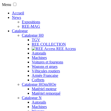
Menu
Accueil
News
Expositions
REE-MAG
Catalogue
Catalogue H0
TGV
REE COLLECTION
REE Access
Autorails
Machines
Voitures et fourgons
Wagons et grues
Véhicules routiers
Armée Française
Coffrets
Catalogue HOm/HOe
Matériel moteur
Matériel remorqué
Catalogue N
Autorails
Machines