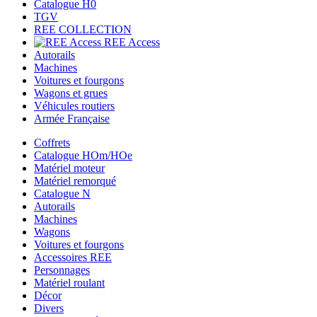
Catalogue H0
TGV
REE COLLECTION
REE Access
Autorails
Machines
Voitures et fourgons
Wagons et grues
Véhicules routiers
Armée Française
Coffrets
Catalogue HOm/HOe
Matériel moteur
Matériel remorqué
Catalogue N
Autorails
Machines
Wagons
Voitures et fourgons
Accessoires REE
Personnages
Matériel roulant
Décor
Divers