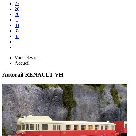
27
28
29
...
31
32
33
Vous êtes ici :
Accueil
Autorail RENAULT VH