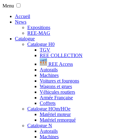
Menu
Accueil
News
Expositions
REE-MAG
Catalogue
Catalogue H0
TGV
REE COLLECTION
REE Access
Autorails
Machines
Voitures et fourgons
Wagons et grues
Véhicules routiers
Armée Française
Coffrets
Catalogue HOm/HOe
Matériel moteur
Matériel remorqué
Catalogue N
Autorails
Machines