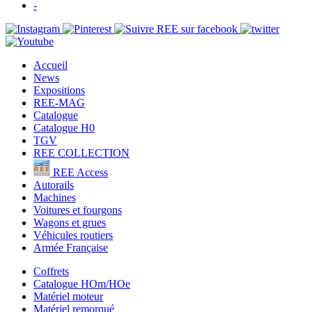
-
Accueil
News
Expositions
REE-MAG
Catalogue
Catalogue H0
TGV
REE COLLECTION
REE Access
Autorails
Machines
Voitures et fourgons
Wagons et grues
Véhicules routiers
Armée Française
Coffrets
Catalogue HOm/HOe
Matériel moteur
Matériel remorqué