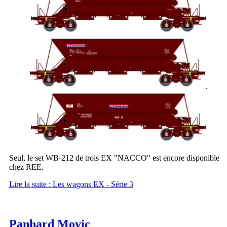
.
Seul, le set WB-212 de trois EX "NACCO" est encore disponible
chez REE.
Lire la suite : Les wagons EX - Série 3
Panhard Movic