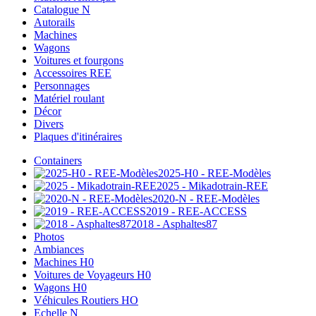
Catalogue N
Autorails
Machines
Wagons
Voitures et fourgons
Accessoires REE
Personnages
Matériel roulant
Décor
Divers
Plaques d'itinéraires
Containers
2025-H0 - REE-Modèles
2025 - Mikadotrain-REE
2020-N - REE-Modèles
2019 - REE-ACCESS
2018 - Asphaltes87
Photos
Ambiances
Machines H0
Voitures de Voyageurs H0
Wagons H0
Véhicules Routiers HO
Echelle N