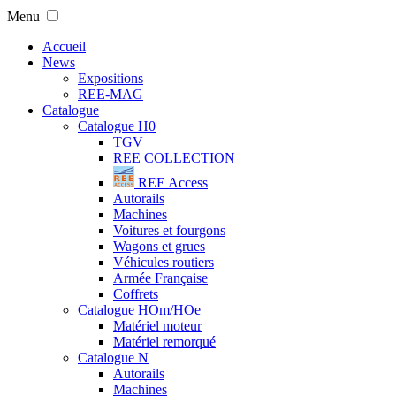
Menu
Accueil
News
Expositions
REE-MAG
Catalogue
Catalogue H0
TGV
REE COLLECTION
REE Access
Autorails
Machines
Voitures et fourgons
Wagons et grues
Véhicules routiers
Armée Française
Coffrets
Catalogue HOm/HOe
Matériel moteur
Matériel remorqué
Catalogue N
Autorails
Machines