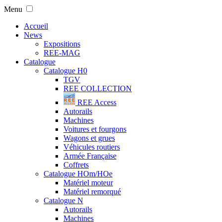
Menu
Accueil
News
Expositions
REE-MAG
Catalogue
Catalogue H0
TGV
REE COLLECTION
REE Access
Autorails
Machines
Voitures et fourgons
Wagons et grues
Véhicules routiers
Armée Française
Coffrets
Catalogue HOm/HOe
Matériel moteur
Matériel remorqué
Catalogue N
Autorails
Machines