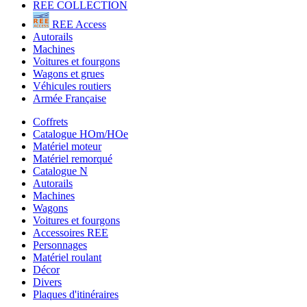
REE COLLECTION
REE Access
Autorails
Machines
Voitures et fourgons
Wagons et grues
Véhicules routiers
Armée Française
Coffrets
Catalogue HOm/HOe
Matériel moteur
Matériel remorqué
Catalogue N
Autorails
Machines
Wagons
Voitures et fourgons
Accessoires REE
Personnages
Matériel roulant
Décor
Divers
Plaques d'itinéraires