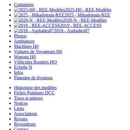
Containers
2025-H0 - REE-Modèles
2025 - Mikadotrain-REE
2020-N - REE-Modèles
2019 - REE-ACCESS
2018 - Asphaltes87
Photos
Ambiances
Machines H0
Voitures de Voyageurs H0
Wagons H0
Véhicules Routiers HO
Echelle N
Infos
Planning de livraison
Historique des modèles
Fiches Pratiques DCC
Trucs et astuces
Notices
Liens
Associations
Revues
Revendeurs
Contact