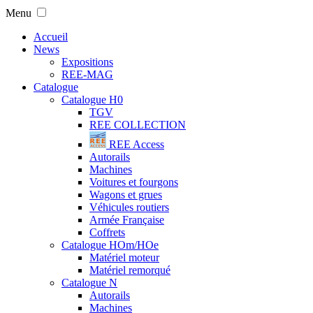
Menu
Accueil
News
Expositions
REE-MAG
Catalogue
Catalogue H0
TGV
REE COLLECTION
REE Access
Autorails
Machines
Voitures et fourgons
Wagons et grues
Véhicules routiers
Armée Française
Coffrets
Catalogue HOm/HOe
Matériel moteur
Matériel remorqué
Catalogue N
Autorails
Machines