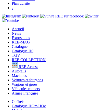
Plan du site
-
Accueil
News
Expositions
REE-MAG
Catalogue
Catalogue H0
TGV
REE COLLECTION
REE Access
Autorails
Machines
Voitures et fourgons
Wagons et grues
Véhicules routiers
Armée Française
Coffrets
Catalogue HOm/HOe