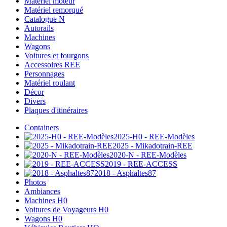
Matériel moteur
Matériel remorqué
Catalogue N
Autorails
Machines
Wagons
Voitures et fourgons
Accessoires REE
Personnages
Matériel roulant
Décor
Divers
Plaques d'itinéraires
Containers
2025-H0 - REE-Modèles
2025 - Mikadotrain-REE
2020-N - REE-Modèles
2019 - REE-ACCESS
2018 - Asphaltes87
Photos
Ambiances
Machines H0
Voitures de Voyageurs H0
Wagons H0