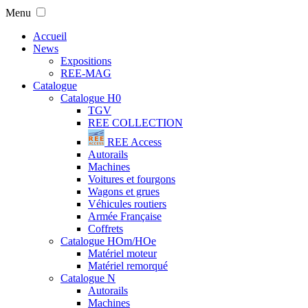
Menu
Accueil
News
Expositions
REE-MAG
Catalogue
Catalogue H0
TGV
REE COLLECTION
REE Access
Autorails
Machines
Voitures et fourgons
Wagons et grues
Véhicules routiers
Armée Française
Coffrets
Catalogue HOm/HOe
Matériel moteur
Matériel remorqué
Catalogue N
Autorails
Machines