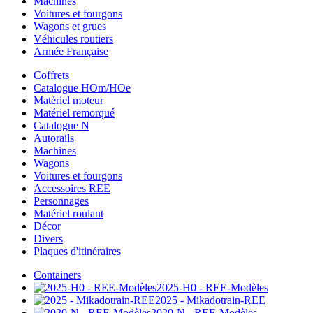
Machines
Voitures et fourgons
Wagons et grues
Véhicules routiers
Armée Française
Coffrets
Catalogue HOm/HOe
Matériel moteur
Matériel remorqué
Catalogue N
Autorails
Machines
Wagons
Voitures et fourgons
Accessoires REE
Personnages
Matériel roulant
Décor
Divers
Plaques d'itinéraires
Containers
2025-H0 - REE-Modèles
2025 - Mikadotrain-REE
2020-N - REE-Modèles