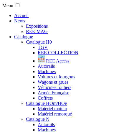
Menu
Accueil
News
Expositions
REE-MAG
Catalogue
Catalogue H0
TGV
REE COLLECTION
REE Access
Autorails
Machines
Voitures et fourgons
Wagons et grues
Véhicules routiers
Armée Française
Coffrets
Catalogue HOm/HOe
Matériel moteur
Matériel remorqué
Catalogue N
Autorails
Machines