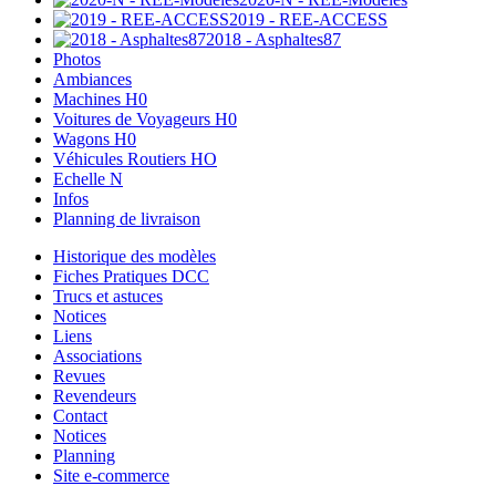
2019 - REE-ACCESS
2018 - Asphaltes87
Photos
Ambiances
Machines H0
Voitures de Voyageurs H0
Wagons H0
Véhicules Routiers HO
Echelle N
Infos
Planning de livraison
Historique des modèles
Fiches Pratiques DCC
Trucs et astuces
Notices
Liens
Associations
Revues
Revendeurs
Contact
Notices
Planning
Site e-commerce