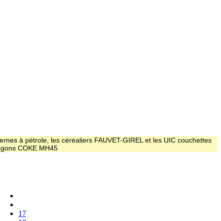
ernes à pétrole, les céréaliers FAUVET-GIREL et les UIC couchettes
 wagons COKE MH45
17