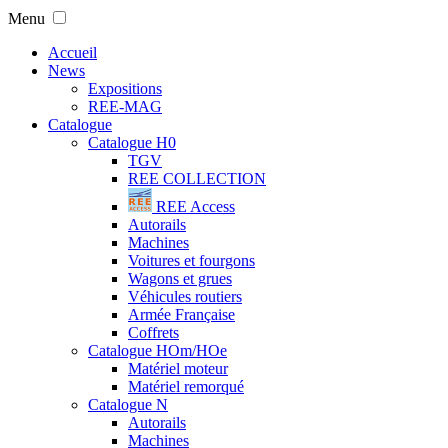
Menu
Accueil
News
Expositions
REE-MAG
Catalogue
Catalogue H0
TGV
REE COLLECTION
REE Access
Autorails
Machines
Voitures et fourgons
Wagons et grues
Véhicules routiers
Armée Française
Coffrets
Catalogue HOm/HOe
Matériel moteur
Matériel remorqué
Catalogue N
Autorails
Machines