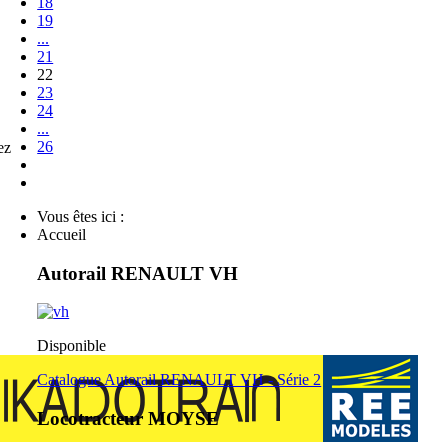
18
19
...
21
22
23
24
...
26
ez
Vous êtes ici :
Accueil
Autorail RENAULT VH
Disponible
Catalogue Autorail RENAULT VH - Série 2
Locotracteur MOYSE