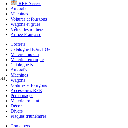
REE Access
Autorails
Machines
Voitures et fourgons
Wagons et grues
Véhicules routiers
Armée Française
Coffrets
Catalogue HOm/HOe
Matériel moteur
Matériel remorqué
Catalogue N
Autorails
Machines
les
Wagons
Voitures et fourgons
Accessoires REE
Personnages
Matériel roulant
Décor
Divers
Plaques d'itinéraires
Containers