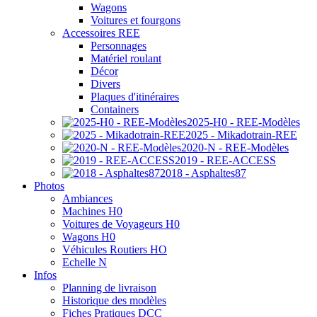
Wagons
Voitures et fourgons
Accessoires REE
Personnages
Matériel roulant
Décor
Divers
Plaques d'itinéraires
Containers
2025-H0 - REE-Modèles
2025 - Mikadotrain-REE
2020-N - REE-Modèles
2019 - REE-ACCESS
2018 - Asphaltes87
Photos
Ambiances
Machines H0
Voitures de Voyageurs H0
Wagons H0
Véhicules Routiers HO
Echelle N
Infos
Planning de livraison
Historique des modèles
Fiches Pratiques DCC