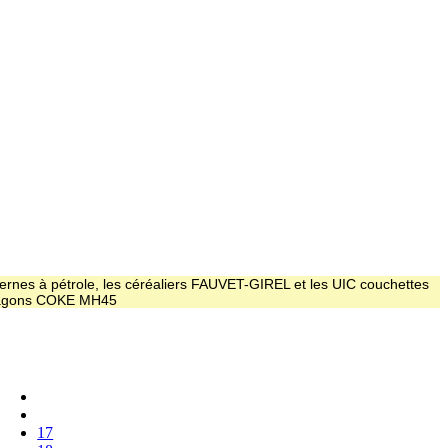
ernes à pétrole, les céréaliers FAUVET-GIREL et les UIC couchettes
 wagons COKE MH45
17