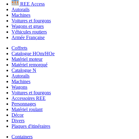
REE Access
Autorails
Machines
Voitures et fourgons
Wagons et grues
Véhicules routiers
Armée Française
Coffrets
Catalogue HOm/HOe
Matériel moteur
Matériel remorqué
Catalogue N
Autorails
Machines
Wagons
Voitures et fourgons
Accessoires REE
Personnages
Matériel roulant
Décor
Divers
Plaques d'itinéraires
Containers