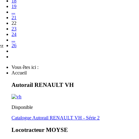
18
19
...
21
22
23
24
...
26
ez
Vous êtes ici :
Accueil
Autorail RENAULT VH
Disponible
Catalogue Autorail RENAULT VH - Série 2
Locotracteur MOYSE