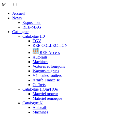
Menu
Accueil
News
Expositions
REE-MAG
Catalogue
Catalogue H0
TGV
REE COLLECTION
REE Access
Autorails
Machines
Voitures et fourgons
Wagons et grues
Véhicules routiers
Armée Française
Coffrets
Catalogue HOm/HOe
Matériel moteur
Matériel remorqué
Catalogue N
Autorails
Machines