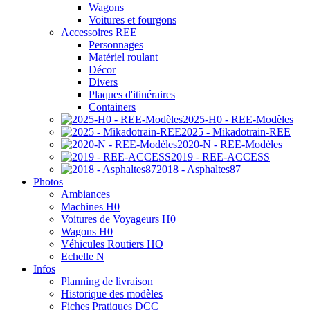
Wagons
Voitures et fourgons
Accessoires REE
Personnages
Matériel roulant
Décor
Divers
Plaques d'itinéraires
Containers
2025-H0 - REE-Modèles
2025 - Mikadotrain-REE
2020-N - REE-Modèles
2019 - REE-ACCESS
2018 - Asphaltes87
Photos
Ambiances
Machines H0
Voitures de Voyageurs H0
Wagons H0
Véhicules Routiers HO
Echelle N
Infos
Planning de livraison
Historique des modèles
Fiches Pratiques DCC