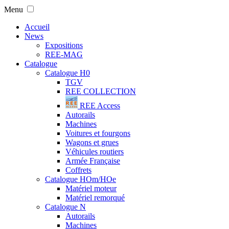
Menu
Accueil
News
Expositions
REE-MAG
Catalogue
Catalogue H0
TGV
REE COLLECTION
REE Access
Autorails
Machines
Voitures et fourgons
Wagons et grues
Véhicules routiers
Armée Française
Coffrets
Catalogue HOm/HOe
Matériel moteur
Matériel remorqué
Catalogue N
Autorails
Machines