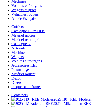
Machines
Voitures et fourgons
Wagons et grues
Véhicules routiers
Armée Française
Coffrets
Catalogue HOm/HOe
Matériel moteur
Matériel remorqué
Catalogue N
Autorails
Machines
Wagons
Voitures et fourgons
Accessoires REE
Personnages
Matériel roulant
Décor
Divers
Plaques d'itinéraires
Containers
2025-H0 - REE-Modèles
2025 - Mikadotrain-REE