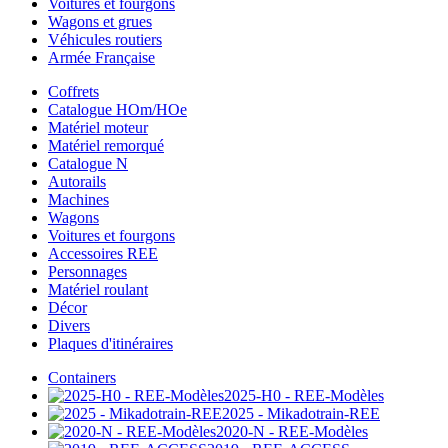
Voitures et fourgons
Wagons et grues
Véhicules routiers
Armée Française
Coffrets
Catalogue HOm/HOe
Matériel moteur
Matériel remorqué
Catalogue N
Autorails
Machines
Wagons
Voitures et fourgons
Accessoires REE
Personnages
Matériel roulant
Décor
Divers
Plaques d'itinéraires
Containers
2025-H0 - REE-Modèles
2025 - Mikadotrain-REE
2020-N - REE-Modèles