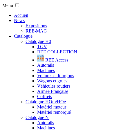
Menu
Accueil
News
Expositions
REE-MAG
Catalogue
Catalogue H0
TGV
REE COLLECTION
REE Access
Autorails
Machines
Voitures et fourgons
Wagons et grues
Véhicules routiers
Armée Française
Coffrets
Catalogue HOm/HOe
Matériel moteur
Matériel remorqué
Catalogue N
Autorails
Machines