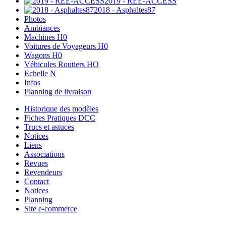
2019 - REE-ACCESS
2018 - Asphaltes87
Photos
Ambiances
Machines H0
Voitures de Voyageurs H0
Wagons H0
Véhicules Routiers HO
Echelle N
Infos
Planning de livraison
Historique des modèles
Fiches Pratiques DCC
Trucs et astuces
Notices
Liens
Associations
Revues
Revendeurs
Contact
Notices
Planning
Site e-commerce