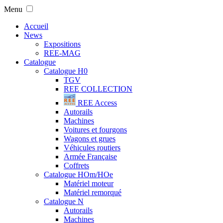
Menu
Accueil
News
Expositions
REE-MAG
Catalogue
Catalogue H0
TGV
REE COLLECTION
REE Access
Autorails
Machines
Voitures et fourgons
Wagons et grues
Véhicules routiers
Armée Française
Coffrets
Catalogue HOm/HOe
Matériel moteur
Matériel remorqué
Catalogue N
Autorails
Machines