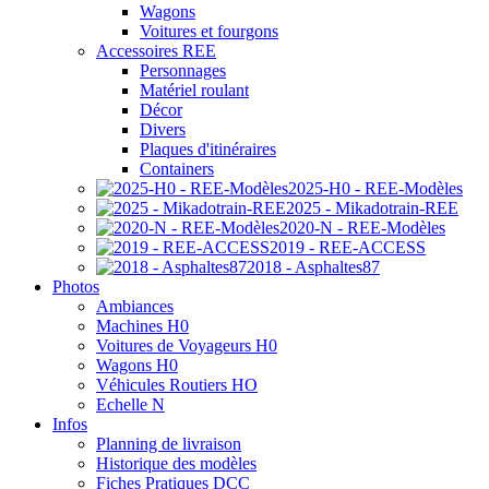
Wagons
Voitures et fourgons
Accessoires REE
Personnages
Matériel roulant
Décor
Divers
Plaques d'itinéraires
Containers
2025-H0 - REE-Modèles
2025 - Mikadotrain-REE
2020-N - REE-Modèles
2019 - REE-ACCESS
2018 - Asphaltes87
Photos
Ambiances
Machines H0
Voitures de Voyageurs H0
Wagons H0
Véhicules Routiers HO
Echelle N
Infos
Planning de livraison
Historique des modèles
Fiches Pratiques DCC