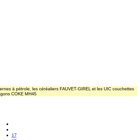
ernes à pétrole, les céréaliers FAUVET-GIREL et les UIC couchettes
 wagons COKE MH45
17