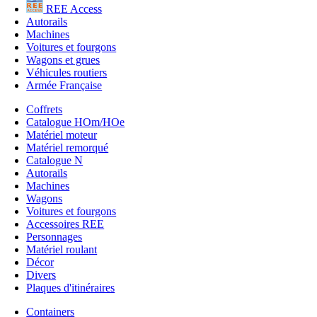
REE Access
Autorails
Machines
Voitures et fourgons
Wagons et grues
Véhicules routiers
Armée Française
Coffrets
Catalogue HOm/HOe
Matériel moteur
Matériel remorqué
Catalogue N
Autorails
Machines
Wagons
Voitures et fourgons
Accessoires REE
Personnages
Matériel roulant
Décor
Divers
Plaques d'itinéraires
Containers