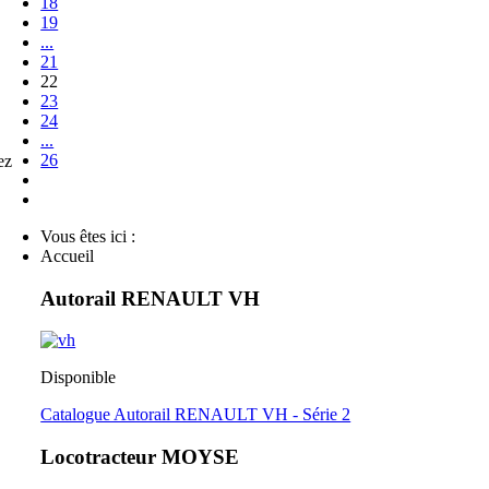
18
19
...
21
22
23
24
...
26
ez
Vous êtes ici :
Accueil
Autorail RENAULT VH
Disponible
Catalogue Autorail RENAULT VH - Série 2
Locotracteur MOYSE