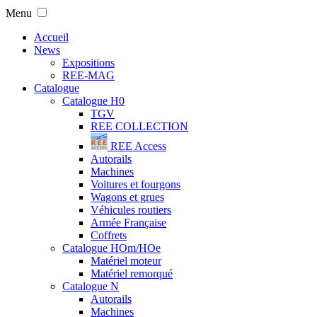
Menu
Accueil
News
Expositions
REE-MAG
Catalogue
Catalogue H0
TGV
REE COLLECTION
REE Access
Autorails
Machines
Voitures et fourgons
Wagons et grues
Véhicules routiers
Armée Française
Coffrets
Catalogue HOm/HOe
Matériel moteur
Matériel remorqué
Catalogue N
Autorails
Machines