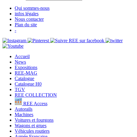
Qui sommes-nous
infos légales
Nous contacter
Plan du site
-
Accueil
News
Expositions
REE-MAG
Catalogue
Catalogue H0
TGV
REE COLLECTION
REE Access
Autorails
Machines
Voitures et fourgons
Wagons et grues
Véhicules routiers
Armée Française