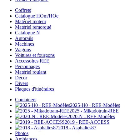
Coffrets
Catalogue HOm/HOe
Matériel moteur
Matériel remorqué
Catalogue N
Autorails
Machines
Wagons
Voitures et fourgons
Accessoires REE
Personnages
Matériel roulant
Décor
Divers
Plaques d'itinéraires
Containers
2025-H0 - REE-Modèles
2025 - Mikadotrain-REE
2020-N - REE-Modèles
2019 - REE-ACCESS
2018 - Asphaltes87
Photos
Ambiances