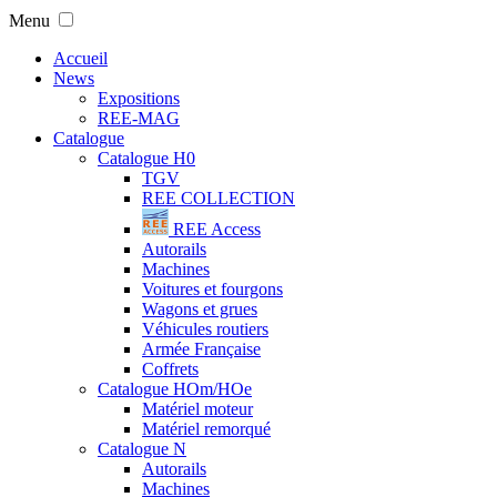
Menu
Accueil
News
Expositions
REE-MAG
Catalogue
Catalogue H0
TGV
REE COLLECTION
REE Access
Autorails
Machines
Voitures et fourgons
Wagons et grues
Véhicules routiers
Armée Française
Coffrets
Catalogue HOm/HOe
Matériel moteur
Matériel remorqué
Catalogue N
Autorails
Machines