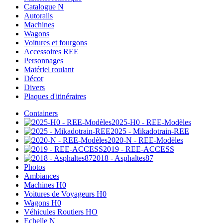
Catalogue N
Autorails
Machines
Wagons
Voitures et fourgons
Accessoires REE
Personnages
Matériel roulant
Décor
Divers
Plaques d'itinéraires
Containers
2025-H0 - REE-Modèles
2025 - Mikadotrain-REE
2020-N - REE-Modèles
2019 - REE-ACCESS
2018 - Asphaltes87
Photos
Ambiances
Machines H0
Voitures de Voyageurs H0
Wagons H0
Véhicules Routiers HO
Echelle N