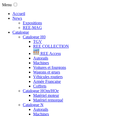
Menu
Accueil
News
Expositions
REE-MAG
Catalogue
Catalogue H0
TGV
REE COLLECTION
REE Access
Autorails
Machines
Voitures et fourgons
Wagons et grues
Véhicules routiers
Armée Française
Coffrets
Catalogue HOm/HOe
Matériel moteur
Matériel remorqué
Catalogue N
Autorails
Machines