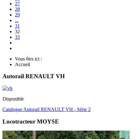
27
28
29
...
31
32
33
Vous êtes ici :
Accueil
Autorail RENAULT VH
Disponible
Catalogue Autorail RENAULT VH - Série 2
Locotracteur MOYSE