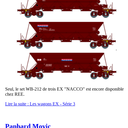
.
Seul, le set WB-212 de trois EX "NACCO" est encore disponible
chez REE.
Lire la suite : Les wagons EX - Série 3
Panhard Movic