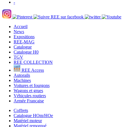
-
Accueil
News
Expositions
REE-MAG
Catalogue
Catalogue H0
TGV
REE COLLECTION
REE Access
Autorails
Machines
Voitures et fourgons
Wagons et grues
Véhicules routiers
Armée Française
Coffrets
Catalogue HOm/HOe
Matériel moteur
Matériel remorqué