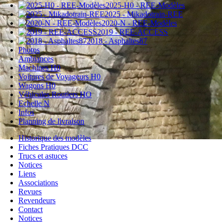
2025-H0 - REE-Modèles
2025 - Mikadotrain-REE
2020-N - REE-Modèles
2019 - REE-ACCESS
2018 - Asphaltes87
Photos
Ambiances
Machines H0
Voitures de Voyageurs H0
Wagons H0
Véhicules Routiers HO
Echelle N
Infos
Planning de livraison
Historique des modèles
Fiches Pratiques DCC
Trucs et astuces
Notices
Liens
Associations
Revues
Revendeurs
Contact
Notices