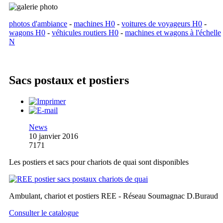
photos d'ambiance
-
machines H0
-
voitures de voyageurs H0
-
wagons H0
-
véhicules routiers H0
-
machines et wagons à l'échelle
N
Sacs postaux et postiers
News
10 janvier 2016
7171
Les postiers et sacs pour chariots de quai sont disponibles
Ambulant, chariot et postiers REE - Réseau Soumagnac D.Buraud
Consulter le catalogue