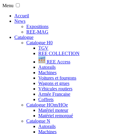
Menu
Accueil
News
Expositions
REE-MAG
Catalogue
Catalogue H0
TGV
REE COLLECTION
REE Access
Autorails
Machines
Voitures et fourgons
Wagons et grues
Véhicules routiers
Armée Française
Coffrets
Catalogue HOm/HOe
Matériel moteur
Matériel remorqué
Catalogue N
Autorails
Machines