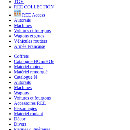
TGV
REE COLLECTION
REE Access
Autorails
Machines
Voitures et fourgons
Wagons et grues
Véhicules routiers
Armée Française
Coffrets
Catalogue HOm/HOe
Matériel moteur
Matériel remorqué
Catalogue N
Autorails
Machines
Wagons
Voitures et fourgons
Accessoires REE
Personnages
Matériel roulant
Décor
Divers
Plaques d'itinéraires