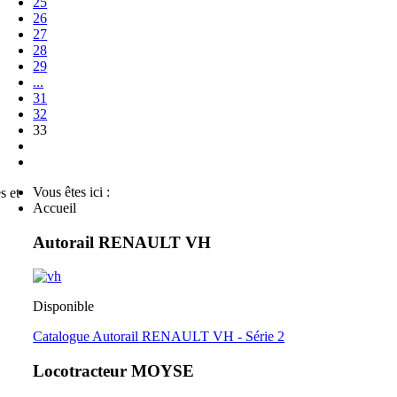
25
26
27
28
29
...
31
32
33
Vous êtes ici :
s et
Accueil
Autorail RENAULT VH
Disponible
Catalogue Autorail RENAULT VH - Série 2
Locotracteur MOYSE