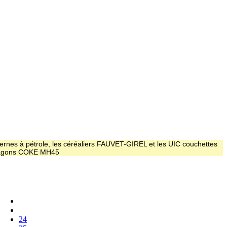
ernes à pétrole, les céréaliers FAUVET-GIREL et les UIC couchettes
 wagons COKE MH45
24