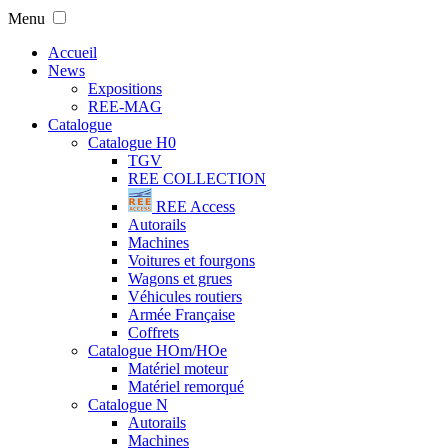
Menu
Accueil
News
Expositions
REE-MAG
Catalogue
Catalogue H0
TGV
REE COLLECTION
REE Access
Autorails
Machines
Voitures et fourgons
Wagons et grues
Véhicules routiers
Armée Française
Coffrets
Catalogue HOm/HOe
Matériel moteur
Matériel remorqué
Catalogue N
Autorails
Machines