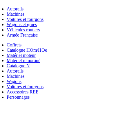
Autorails
Machines
Voitures et fourgons
Wagons et grues
Véhicules routiers
Armée Française
Coffrets
Catalogue HOm/HOe
Matériel moteur
Matériel remorqué
Catalogue N
Autorails
Machines
Wagons
Voitures et fourgons
Accessoires REE
Personnages