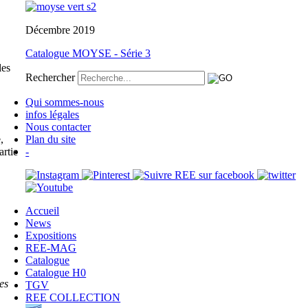
Décembre 2019
Catalogue MOYSE - Série 3
les
Rechercher
Qui sommes-nous
infos légales
Nous contacter
,
Plan du site
artie
-
Accueil
News
Expositions
REE-MAG
Catalogue
Catalogue H0
es
TGV
REE COLLECTION