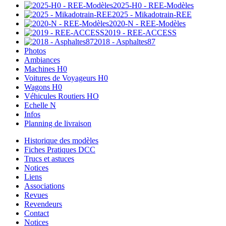
2025-H0 - REE-Modèles
2025 - Mikadotrain-REE
2020-N - REE-Modèles
2019 - REE-ACCESS
2018 - Asphaltes87
Photos
Ambiances
Machines H0
Voitures de Voyageurs H0
Wagons H0
Véhicules Routiers HO
Echelle N
Infos
Planning de livraison
Historique des modèles
Fiches Pratiques DCC
Trucs et astuces
Notices
Liens
Associations
Revues
Revendeurs
Contact
Notices