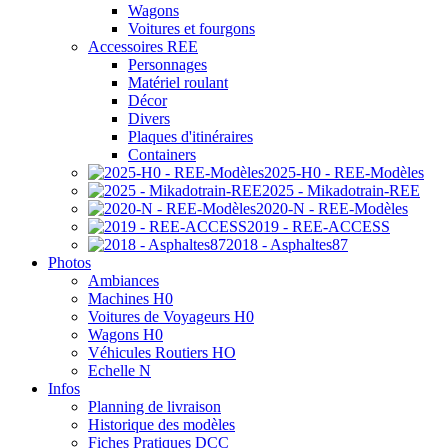
Wagons
Voitures et fourgons
Accessoires REE
Personnages
Matériel roulant
Décor
Divers
Plaques d'itinéraires
Containers
2025-H0 - REE-Modèles
2025 - Mikadotrain-REE
2020-N - REE-Modèles
2019 - REE-ACCESS
2018 - Asphaltes87
Photos
Ambiances
Machines H0
Voitures de Voyageurs H0
Wagons H0
Véhicules Routiers HO
Echelle N
Infos
Planning de livraison
Historique des modèles
Fiches Pratiques DCC