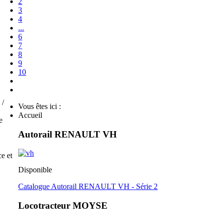
2
3
4
...
6
7
8
9
10
 /
Vous êtes ici :
Accueil
e
V
Autorail RENAULT VH
e et
Disponible
Catalogue Autorail RENAULT VH - Série 2
Locotracteur MOYSE