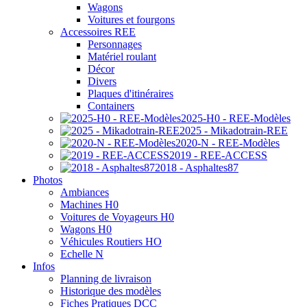
Wagons
Voitures et fourgons
Accessoires REE
Personnages
Matériel roulant
Décor
Divers
Plaques d'itinéraires
Containers
2025-H0 - REE-Modèles
2025 - Mikadotrain-REE
2020-N - REE-Modèles
2019 - REE-ACCESS
2018 - Asphaltes87
Photos
Ambiances
Machines H0
Voitures de Voyageurs H0
Wagons H0
Véhicules Routiers HO
Echelle N
Infos
Planning de livraison
Historique des modèles
Fiches Pratiques DCC