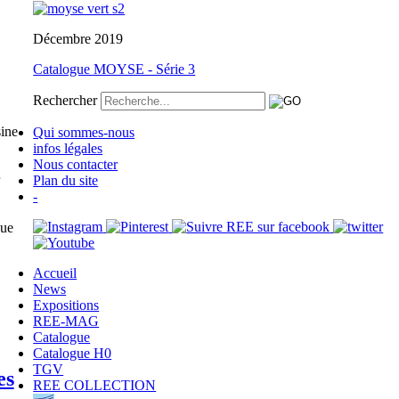
Décembre 2019
Catalogue MOYSE - Série 3
Rechercher
sine
Qui sommes-nous
infos légales
Nous contacter
Plan du site
-
que
Accueil
News
Expositions
REE-MAG
Catalogue
Catalogue H0
TGV
es
REE COLLECTION