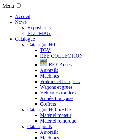
Menu
Accueil
News
Expositions
REE-MAG
Catalogue
Catalogue H0
TGV
REE COLLECTION
REE Access
Autorails
Machines
Voitures et fourgons
Wagons et grues
Véhicules routiers
Armée Française
Coffrets
Catalogue HOm/HOe
Matériel moteur
Matériel remorqué
Catalogue N
Autorails
Machines