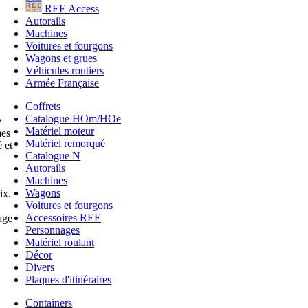
REE Access
Autorails
Machines
Voitures et fourgons
Wagons et grues
Véhicules routiers
Armée Française
Coffrets
Catalogue HOm/HOe
e
Matériel moteur
mes
Matériel remorqué
 et
Catalogue N
Autorails
Machines
Wagons
ix.
Voitures et fourgons
Accessoires REE
age
Personnages
Matériel roulant
Décor
Divers
Plaques d'itinéraires
Containers