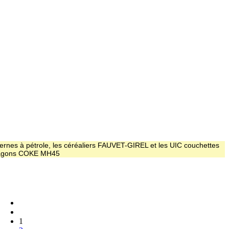
ernes à pétrole, les céréaliers FAUVET-GIREL et les UIC couchettes
 wagons COKE MH45
1