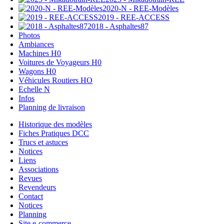
2020-N - REE-Modèles
2019 - REE-ACCESS
2018 - Asphaltes87
Photos
Ambiances
Machines H0
Voitures de Voyageurs H0
Wagons H0
Véhicules Routiers HO
Echelle N
Infos
Planning de livraison
Historique des modèles
Fiches Pratiques DCC
Trucs et astuces
Notices
Liens
Associations
Revues
Revendeurs
Contact
Notices
Planning
Site e-commerce