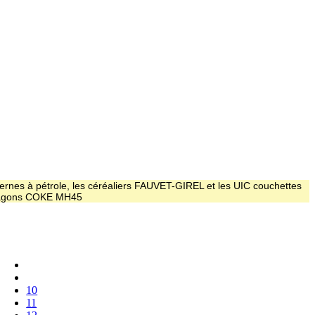
ernes à pétrole, les céréaliers FAUVET-GIREL et les UIC couchettes
 wagons COKE MH45
10
11