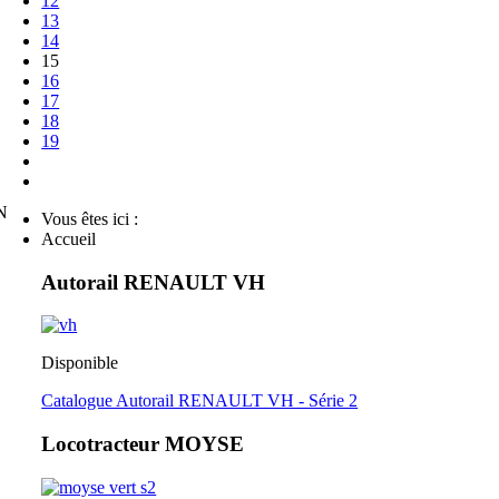
12
13
14
15
16
17
18
19
N
Vous êtes ici :
Accueil
Autorail RENAULT VH
Disponible
Catalogue Autorail RENAULT VH - Série 2
Locotracteur MOYSE