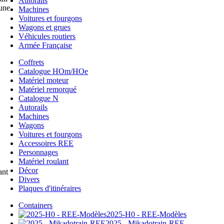
Autorails
une.
Machines
Voitures et fourgons
Wagons et grues
Véhicules routiers
Armée Française
Coffrets
Catalogue HOm/HOe
Matériel moteur
Matériel remorqué
Catalogue N
Autorails
Machines
Wagons
Voitures et fourgons
Accessoires REE
Personnages
Matériel roulant
Décor
ant
Divers
Plaques d'itinéraires
Containers
2025-H0 - REE-Modèles
2025 - Mikadotrain-REE