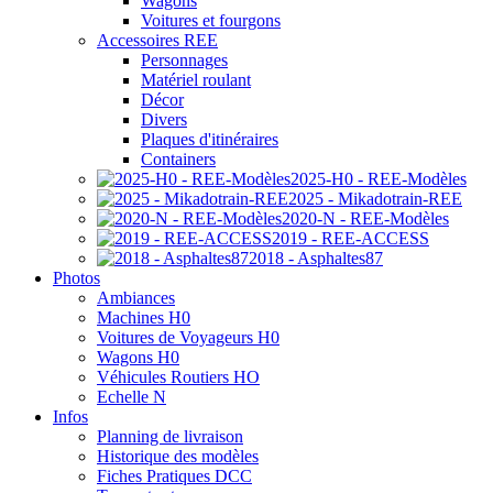
Wagons
Voitures et fourgons
Accessoires REE
Personnages
Matériel roulant
Décor
Divers
Plaques d'itinéraires
Containers
2025-H0 - REE-Modèles
2025 - Mikadotrain-REE
2020-N - REE-Modèles
2019 - REE-ACCESS
2018 - Asphaltes87
Photos
Ambiances
Machines H0
Voitures de Voyageurs H0
Wagons H0
Véhicules Routiers HO
Echelle N
Infos
Planning de livraison
Historique des modèles
Fiches Pratiques DCC