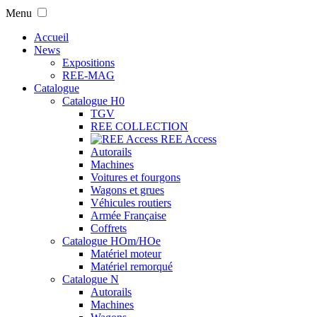
Menu
Accueil
News
Expositions
REE-MAG
Catalogue
Catalogue H0
TGV
REE COLLECTION
REE Access
Autorails
Machines
Voitures et fourgons
Wagons et grues
Véhicules routiers
Armée Française
Coffrets
Catalogue HOm/HOe
Matériel moteur
Matériel remorqué
Catalogue N
Autorails
Machines