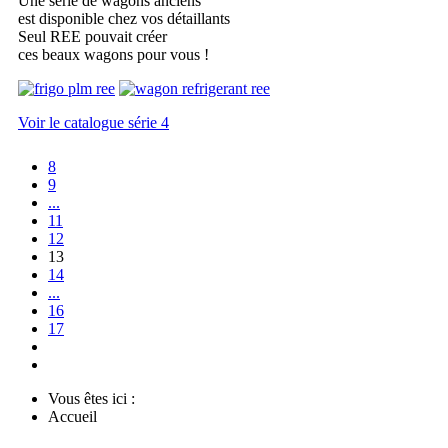
Une série de wagons anciens
est disponible chez vos détaillants
Seul REE pouvait créer
ces beaux wagons pour vous !
Voir le catalogue série 4
8
9
...
11
12
13
14
...
16
17
Vous êtes ici :
Accueil