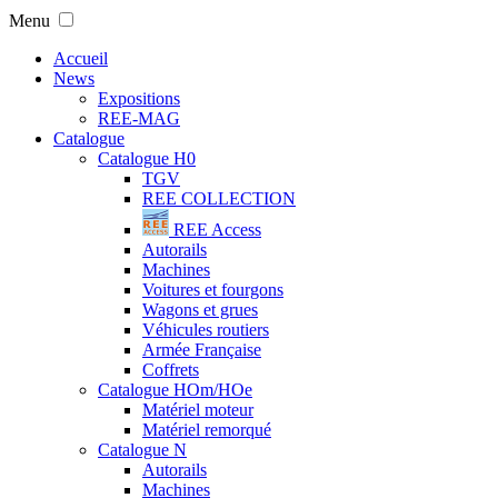
Menu
Accueil
News
Expositions
REE-MAG
Catalogue
Catalogue H0
TGV
REE COLLECTION
REE Access
Autorails
Machines
Voitures et fourgons
Wagons et grues
Véhicules routiers
Armée Française
Coffrets
Catalogue HOm/HOe
Matériel moteur
Matériel remorqué
Catalogue N
Autorails
Machines