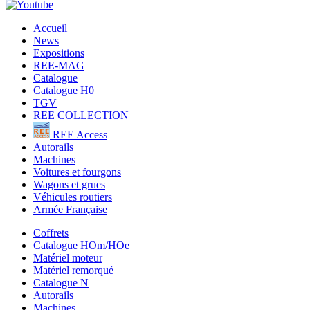
Accueil
News
Expositions
REE-MAG
Catalogue
Catalogue H0
TGV
REE COLLECTION
REE Access
Autorails
Machines
Voitures et fourgons
Wagons et grues
Véhicules routiers
Armée Française
Coffrets
Catalogue HOm/HOe
Matériel moteur
Matériel remorqué
Catalogue N
Autorails
Machines