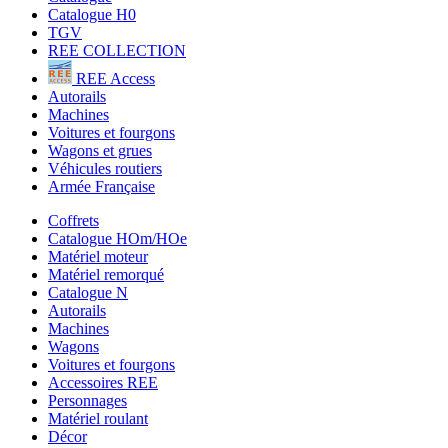
Catalogue H0
TGV
REE COLLECTION
REE Access
Autorails
Machines
Voitures et fourgons
Wagons et grues
Véhicules routiers
Armée Française
Coffrets
Catalogue HOm/HOe
Matériel moteur
Matériel remorqué
Catalogue N
Autorails
Machines
Wagons
Voitures et fourgons
Accessoires REE
Personnages
Matériel roulant
Décor