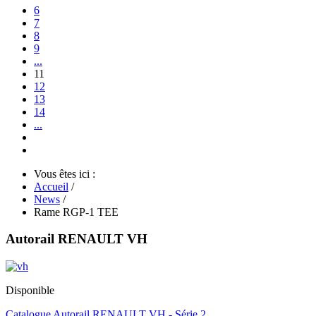
6
7
8
9
...
11
12
13
14
...
Vous êtes ici :
Accueil
/
News
/
Rame RGP-1 TEE
Autorail RENAULT VH
Disponible
Catalogue Autorail RENAULT VH - Série 2