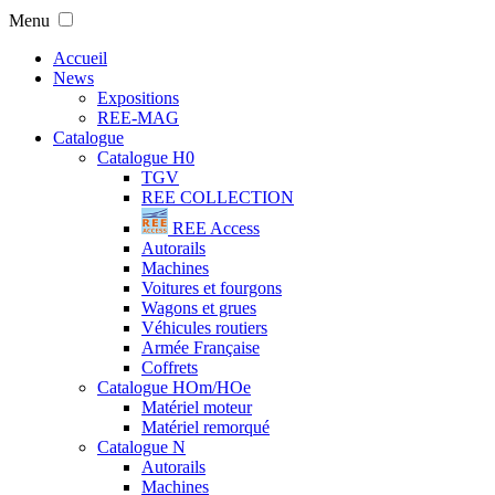
Menu
Accueil
News
Expositions
REE-MAG
Catalogue
Catalogue H0
TGV
REE COLLECTION
REE Access
Autorails
Machines
Voitures et fourgons
Wagons et grues
Véhicules routiers
Armée Française
Coffrets
Catalogue HOm/HOe
Matériel moteur
Matériel remorqué
Catalogue N
Autorails
Machines