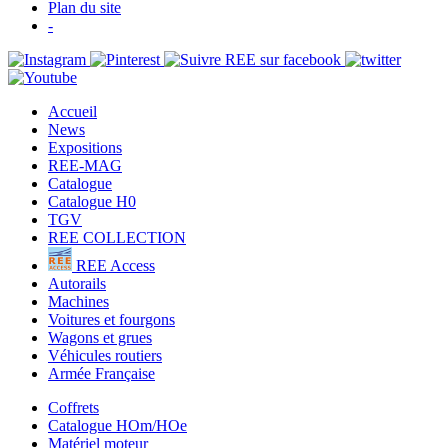
Plan du site
-
Accueil
News
Expositions
REE-MAG
Catalogue
Catalogue H0
TGV
REE COLLECTION
REE Access
Autorails
Machines
Voitures et fourgons
Wagons et grues
Véhicules routiers
Armée Française
Coffrets
Catalogue HOm/HOe
Matériel moteur