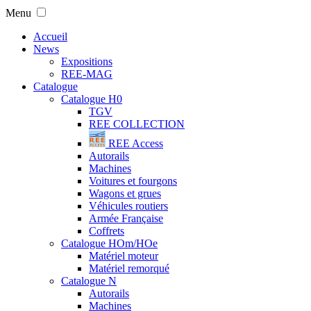
Menu
Accueil
News
Expositions
REE-MAG
Catalogue
Catalogue H0
TGV
REE COLLECTION
REE Access
Autorails
Machines
Voitures et fourgons
Wagons et grues
Véhicules routiers
Armée Française
Coffrets
Catalogue HOm/HOe
Matériel moteur
Matériel remorqué
Catalogue N
Autorails
Machines