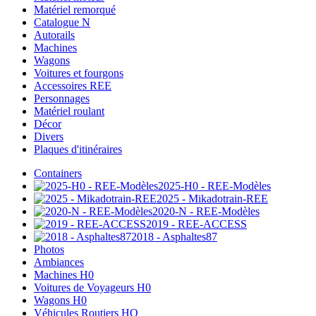
Matériel remorqué
Catalogue N
Autorails
Machines
Wagons
Voitures et fourgons
Accessoires REE
Personnages
Matériel roulant
Décor
Divers
Plaques d'itinéraires
Containers
2025-H0 - REE-Modèles
2025 - Mikadotrain-REE
2020-N - REE-Modèles
2019 - REE-ACCESS
2018 - Asphaltes87
Photos
Ambiances
Machines H0
Voitures de Voyageurs H0
Wagons H0
Véhicules Routiers HO