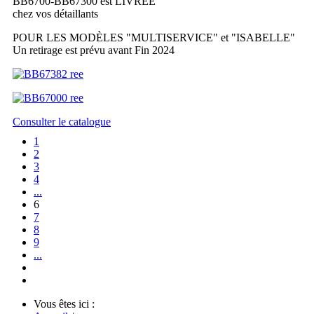
BB6700-BB67300 est LIVRÉE
chez vos détaillants
POUR LES MODÈLES "MULTISERVICE" et "ISABELLE"
Un retirage est prévu avant Fin 2024
Consulter le catalogue
1
2
3
4
...
6
7
8
9
...
Vous êtes ici :