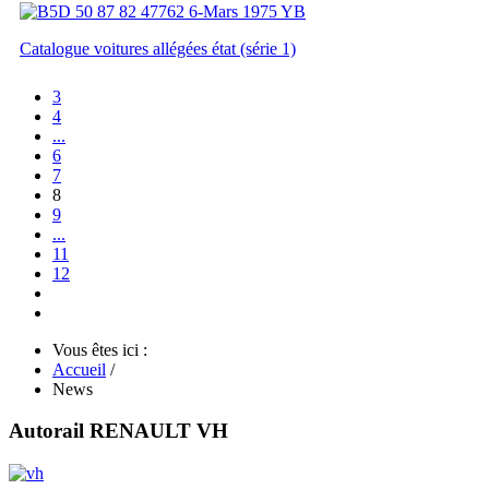
Catalogue voitures allégées état (série 1)
3
4
...
6
7
8
9
...
11
12
Vous êtes ici :
Accueil
/
News
Autorail RENAULT VH