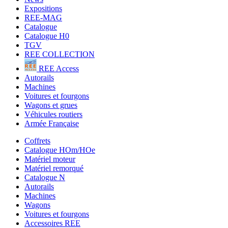
Expositions
REE-MAG
Catalogue
Catalogue H0
TGV
REE COLLECTION
REE Access
Autorails
Machines
Voitures et fourgons
Wagons et grues
Véhicules routiers
Armée Française
Coffrets
Catalogue HOm/HOe
Matériel moteur
Matériel remorqué
Catalogue N
Autorails
Machines
Wagons
Voitures et fourgons
Accessoires REE