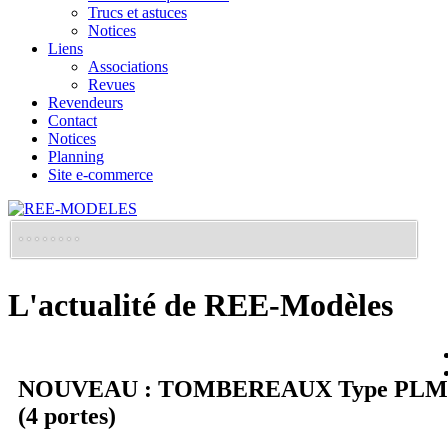
Trucs et astuces
Notices
Liens
Associations
Revues
Revendeurs
Contact
Notices
Planning
Site e-commerce
L'actualité de REE-Modèles
NOUVEAU : TOMBEREAUX Type PLM
(4 portes)