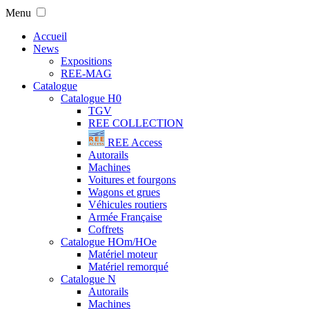
Menu
Accueil
News
Expositions
REE-MAG
Catalogue
Catalogue H0
TGV
REE COLLECTION
REE Access
Autorails
Machines
Voitures et fourgons
Wagons et grues
Véhicules routiers
Armée Française
Coffrets
Catalogue HOm/HOe
Matériel moteur
Matériel remorqué
Catalogue N
Autorails
Machines