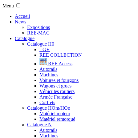
Menu
Accueil
News
Expositions
REE-MAG
Catalogue
Catalogue H0
TGV
REE COLLECTION
REE Access
Autorails
Machines
Voitures et fourgons
Wagons et grues
Véhicules routiers
Armée Française
Coffrets
Catalogue HOm/HOe
Matériel moteur
Matériel remorqué
Catalogue N
Autorails
Machines