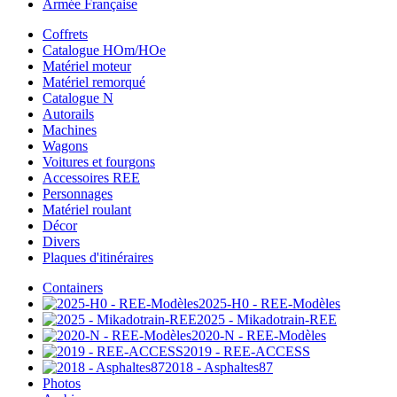
Armée Française
Coffrets
Catalogue HOm/HOe
Matériel moteur
Matériel remorqué
Catalogue N
Autorails
Machines
Wagons
Voitures et fourgons
Accessoires REE
Personnages
Matériel roulant
Décor
Divers
Plaques d'itinéraires
Containers
2025-H0 - REE-Modèles
2025 - Mikadotrain-REE
2020-N - REE-Modèles
2019 - REE-ACCESS
2018 - Asphaltes87
Photos