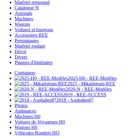
Matériel remorqué
Catalogue N
Autorails
Machines
Wagons
Voitures et fourgons
Accessoires REE
Personnages
Matériel roulant
Décor
Divers
Plaques d'itinéraires
Containers
2025-H0 - REE-Modèles
2025 - Mikadotrain-REE
2020-N - REE-Modèles
2019 - REE-ACCESS
2018 - Asphaltes87
Photos
Ambiances
Machines H0
Voitures de Voyageurs H0
Wagons H0
Véhicules Routiers HO