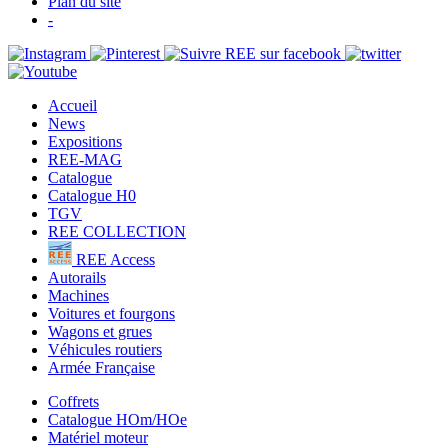
Plan du site
-
Accueil
News
Expositions
REE-MAG
Catalogue
Catalogue H0
TGV
REE COLLECTION
REE Access
Autorails
Machines
Voitures et fourgons
Wagons et grues
Véhicules routiers
Armée Française
Coffrets
Catalogue HOm/HOe
Matériel moteur