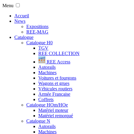
Menu
Accueil
News
Expositions
REE-MAG
Catalogue
Catalogue H0
TGV
REE COLLECTION
REE Access
Autorails
Machines
Voitures et fourgons
Wagons et grues
Véhicules routiers
Armée Française
Coffrets
Catalogue HOm/HOe
Matériel moteur
Matériel remorqué
Catalogue N
Autorails
Machines