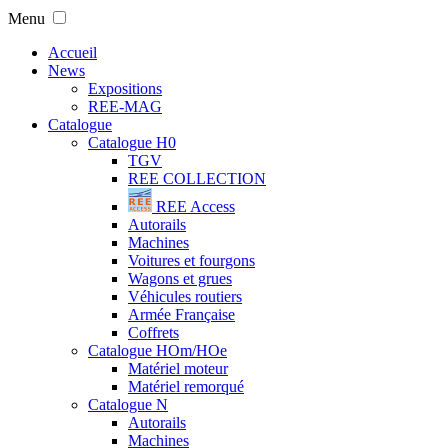
Menu
Accueil
News
Expositions
REE-MAG
Catalogue
Catalogue H0
TGV
REE COLLECTION
REE Access
Autorails
Machines
Voitures et fourgons
Wagons et grues
Véhicules routiers
Armée Française
Coffrets
Catalogue HOm/HOe
Matériel moteur
Matériel remorqué
Catalogue N
Autorails
Machines