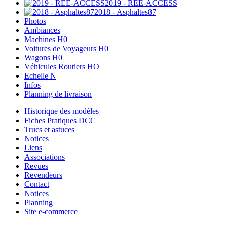
2019 - REE-ACCESS
2018 - Asphaltes87
Photos
Ambiances
Machines H0
Voitures de Voyageurs H0
Wagons H0
Véhicules Routiers HO
Echelle N
Infos
Planning de livraison
Historique des modèles
Fiches Pratiques DCC
Trucs et astuces
Notices
Liens
Associations
Revues
Revendeurs
Contact
Notices
Planning
Site e-commerce