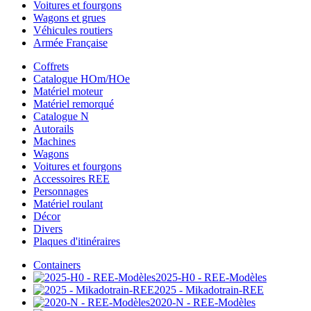
Voitures et fourgons
Wagons et grues
Véhicules routiers
Armée Française
Coffrets
Catalogue HOm/HOe
Matériel moteur
Matériel remorqué
Catalogue N
Autorails
Machines
Wagons
Voitures et fourgons
Accessoires REE
Personnages
Matériel roulant
Décor
Divers
Plaques d'itinéraires
Containers
2025-H0 - REE-Modèles
2025 - Mikadotrain-REE
2020-N - REE-Modèles