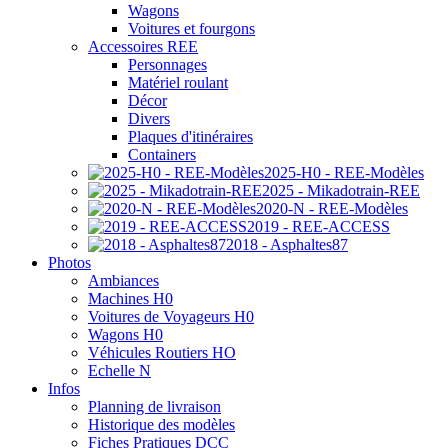
Wagons
Voitures et fourgons
Accessoires REE
Personnages
Matériel roulant
Décor
Divers
Plaques d'itinéraires
Containers
2025-H0 - REE-Modèles
2025 - Mikadotrain-REE
2020-N - REE-Modèles
2019 - REE-ACCESS
2018 - Asphaltes87
Photos
Ambiances
Machines H0
Voitures de Voyageurs H0
Wagons H0
Véhicules Routiers HO
Echelle N
Infos
Planning de livraison
Historique des modèles
Fiches Pratiques DCC