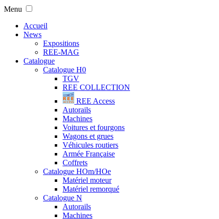
Menu
Accueil
News
Expositions
REE-MAG
Catalogue
Catalogue H0
TGV
REE COLLECTION
REE Access
Autorails
Machines
Voitures et fourgons
Wagons et grues
Véhicules routiers
Armée Française
Coffrets
Catalogue HOm/HOe
Matériel moteur
Matériel remorqué
Catalogue N
Autorails
Machines