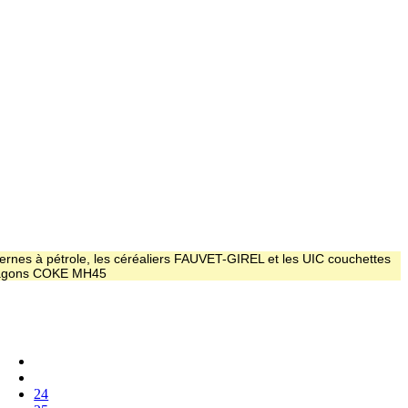
ernes à pétrole, les céréaliers FAUVET-GIREL et les UIC couchettes
 wagons COKE MH45
24