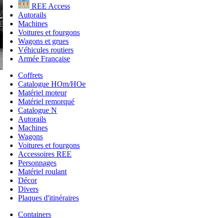
REE Access
Autorails
Machines
Voitures et fourgons
Wagons et grues
Véhicules routiers
Armée Française
Coffrets
Catalogue HOm/HOe
Matériel moteur
Matériel remorqué
Catalogue N
Autorails
Machines
Wagons
Voitures et fourgons
Accessoires REE
Personnages
Matériel roulant
Décor
Divers
Plaques d'itinéraires
Containers