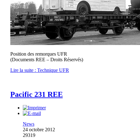
Position des remorques UFR
(Documents REE – Droits Réservés)
Lire la suite : Technique UFR
Pacific 231 REE
News
24 octobre 2012
29319