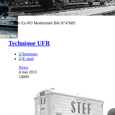
Voiture Ex-PO Modernisée B6t N°47685
Technique UFR
News
4 mai 2013
14069