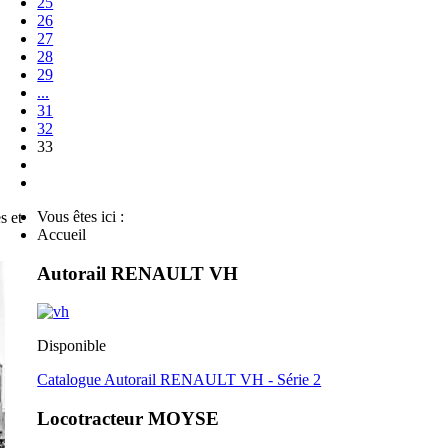
25
26
27
28
29
...
31
32
33
Vous êtes ici :
s et
Accueil
Autorail RENAULT VH
Disponible
Catalogue Autorail RENAULT VH - Série 2
Locotracteur MOYSE