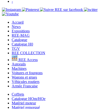
-
Accueil
News
Expositions
REE-MAG
Catalogue
Catalogue H0
TGV
REE COLLECTION
REE Access
Autorails
Machines
Voitures et fourgons
Wagons et grues
Véhicules routiers
Armée Française
Coffrets
Catalogue HOm/HOe
Matériel moteur
Matériel remorqué