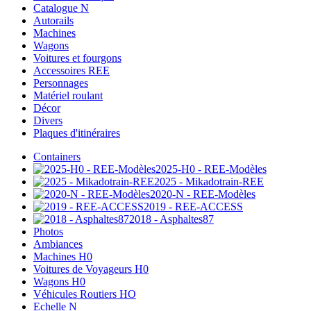
Catalogue N
Autorails
Machines
Wagons
Voitures et fourgons
Accessoires REE
Personnages
Matériel roulant
Décor
Divers
Plaques d'itinéraires
Containers
2025-H0 - REE-Modèles
2025 - Mikadotrain-REE
2020-N - REE-Modèles
2019 - REE-ACCESS
2018 - Asphaltes87
Photos
Ambiances
Machines H0
Voitures de Voyageurs H0
Wagons H0
Véhicules Routiers HO
Echelle N