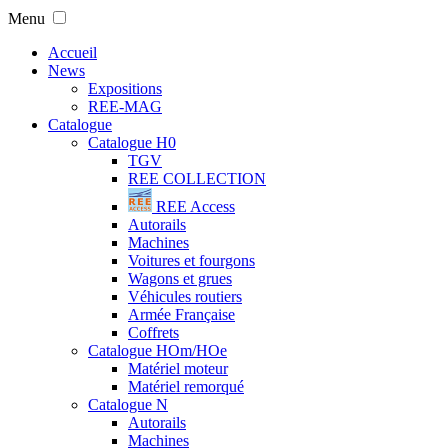
Menu
Accueil
News
Expositions
REE-MAG
Catalogue
Catalogue H0
TGV
REE COLLECTION
REE Access
Autorails
Machines
Voitures et fourgons
Wagons et grues
Véhicules routiers
Armée Française
Coffrets
Catalogue HOm/HOe
Matériel moteur
Matériel remorqué
Catalogue N
Autorails
Machines