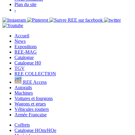
Plan du site
-
Accueil
News
Expositions
REE-MAG
Catalogue
Catalogue H0
TGV
REE COLLECTION
REE Access
Autorails
Machines
Voitures et fourgons
Wagons et grues
Véhicules routiers
Armée Française
Coffrets
Catalogue HOm/HOe