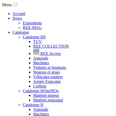
Menu
Accueil
News
Expositions
REE-MAG
Catalogue
Catalogue H0
TGV
REE COLLECTION
REE Access
Autorails
Machines
Voitures et fourgons
Wagons et grues
Véhicules routiers
Armée Française
Coffrets
Catalogue HOm/HOe
Matériel moteur
Matériel remorqué
Catalogue N
Autorails
Machines