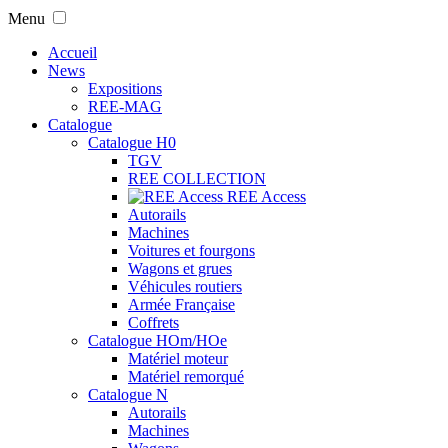
Menu
Accueil
News
Expositions
REE-MAG
Catalogue
Catalogue H0
TGV
REE COLLECTION
REE Access
Autorails
Machines
Voitures et fourgons
Wagons et grues
Véhicules routiers
Armée Française
Coffrets
Catalogue HOm/HOe
Matériel moteur
Matériel remorqué
Catalogue N
Autorails
Machines