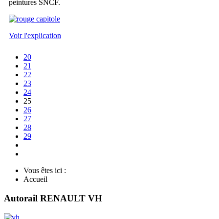
peintures SNCF.
Voir l'explication
20
21
22
23
24
25
26
27
28
29
Vous êtes ici :
Accueil
Autorail RENAULT VH