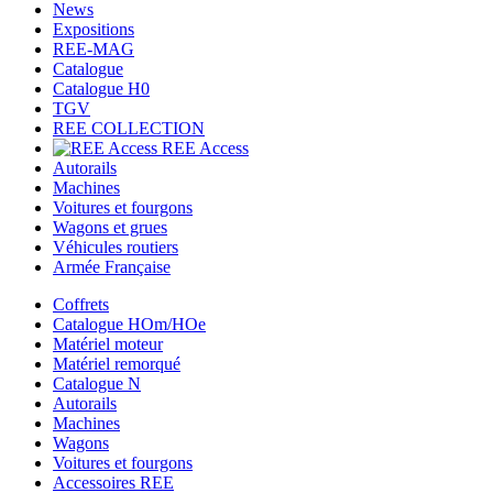
News
Expositions
REE-MAG
Catalogue
Catalogue H0
TGV
REE COLLECTION
REE Access
Autorails
Machines
Voitures et fourgons
Wagons et grues
Véhicules routiers
Armée Française
Coffrets
Catalogue HOm/HOe
Matériel moteur
Matériel remorqué
Catalogue N
Autorails
Machines
Wagons
Voitures et fourgons
Accessoires REE