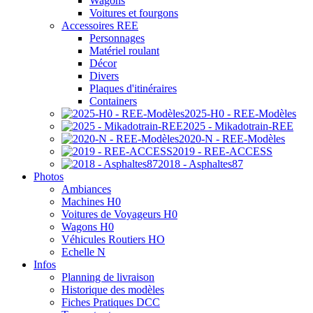
Wagons
Voitures et fourgons
Accessoires REE
Personnages
Matériel roulant
Décor
Divers
Plaques d'itinéraires
Containers
2025-H0 - REE-Modèles
2025 - Mikadotrain-REE
2020-N - REE-Modèles
2019 - REE-ACCESS
2018 - Asphaltes87
Photos
Ambiances
Machines H0
Voitures de Voyageurs H0
Wagons H0
Véhicules Routiers HO
Echelle N
Infos
Planning de livraison
Historique des modèles
Fiches Pratiques DCC