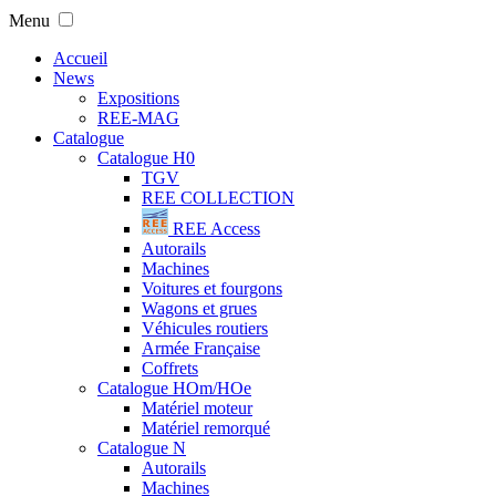
Menu
Accueil
News
Expositions
REE-MAG
Catalogue
Catalogue H0
TGV
REE COLLECTION
REE Access
Autorails
Machines
Voitures et fourgons
Wagons et grues
Véhicules routiers
Armée Française
Coffrets
Catalogue HOm/HOe
Matériel moteur
Matériel remorqué
Catalogue N
Autorails
Machines