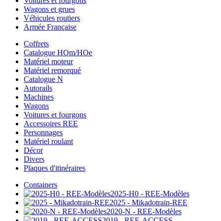
Voitures et fourgons
Wagons et grues
Véhicules routiers
Armée Française
Coffrets
Catalogue HOm/HOe
Matériel moteur
Matériel remorqué
Catalogue N
Autorails
Machines
Wagons
Voitures et fourgons
Accessoires REE
Personnages
Matériel roulant
Décor
Divers
Plaques d'itinéraires
Containers
2025-H0 - REE-Modèles
2025 - Mikadotrain-REE
2020-N - REE-Modèles
2019 - REE-ACCESS