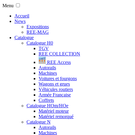
Menu
Accueil
News
Expositions
REE-MAG
Catalogue
Catalogue H0
TGV
REE COLLECTION
REE Access
Autorails
Machines
Voitures et fourgons
Wagons et grues
Véhicules routiers
Armée Française
Coffrets
Catalogue HOm/HOe
Matériel moteur
Matériel remorqué
Catalogue N
Autorails
Machines