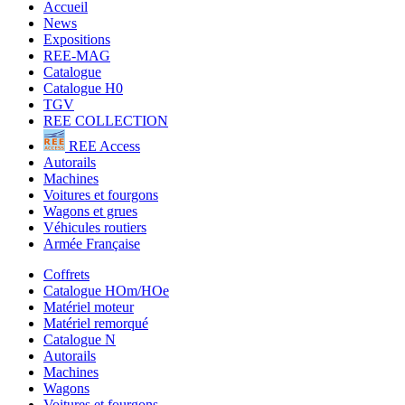
Accueil
News
Expositions
REE-MAG
Catalogue
Catalogue H0
TGV
REE COLLECTION
REE Access
Autorails
Machines
Voitures et fourgons
Wagons et grues
Véhicules routiers
Armée Française
Coffrets
Catalogue HOm/HOe
Matériel moteur
Matériel remorqué
Catalogue N
Autorails
Machines
Wagons
Voitures et fourgons