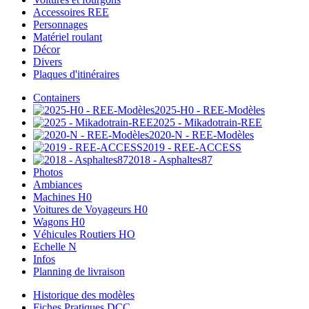
Accessoires REE
Personnages
Matériel roulant
Décor
Divers
Plaques d'itinéraires
Containers
2025-H0 - REE-Modèles
2025 - Mikadotrain-REE
2020-N - REE-Modèles
2019 - REE-ACCESS
2018 - Asphaltes87
Photos
Ambiances
Machines H0
Voitures de Voyageurs H0
Wagons H0
Véhicules Routiers HO
Echelle N
Infos
Planning de livraison
Historique des modèles
Fiches Pratiques DCC