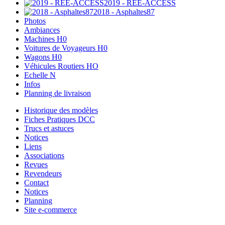
2019 - REE-ACCESS
2018 - Asphaltes87
Photos
Ambiances
Machines H0
Voitures de Voyageurs H0
Wagons H0
Véhicules Routiers HO
Echelle N
Infos
Planning de livraison
Historique des modèles
Fiches Pratiques DCC
Trucs et astuces
Notices
Liens
Associations
Revues
Revendeurs
Contact
Notices
Planning
Site e-commerce