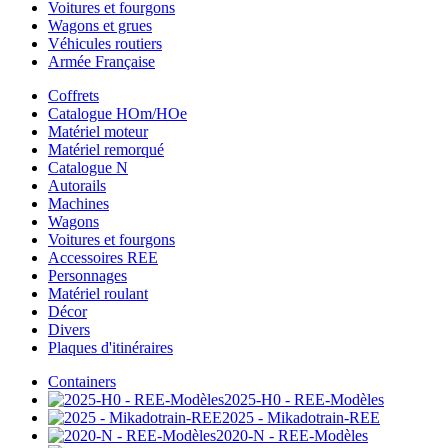
Voitures et fourgons
Wagons et grues
Véhicules routiers
Armée Française
Coffrets
Catalogue HOm/HOe
Matériel moteur
Matériel remorqué
Catalogue N
Autorails
Machines
Wagons
Voitures et fourgons
Accessoires REE
Personnages
Matériel roulant
Décor
Divers
Plaques d'itinéraires
Containers
2025-H0 - REE-Modèles
2025 - Mikadotrain-REE
2020-N - REE-Modèles