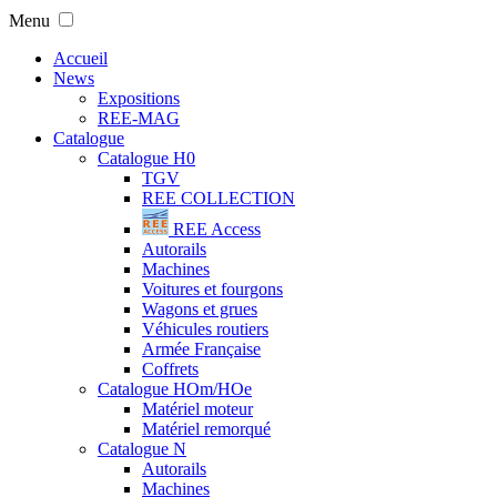
Menu
Accueil
News
Expositions
REE-MAG
Catalogue
Catalogue H0
TGV
REE COLLECTION
REE Access
Autorails
Machines
Voitures et fourgons
Wagons et grues
Véhicules routiers
Armée Française
Coffrets
Catalogue HOm/HOe
Matériel moteur
Matériel remorqué
Catalogue N
Autorails
Machines