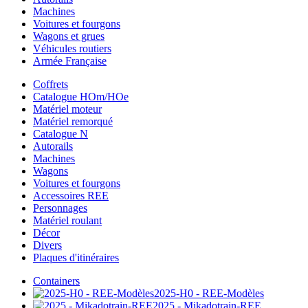
Machines
Voitures et fourgons
Wagons et grues
Véhicules routiers
Armée Française
Coffrets
Catalogue HOm/HOe
Matériel moteur
Matériel remorqué
Catalogue N
Autorails
Machines
Wagons
Voitures et fourgons
Accessoires REE
Personnages
Matériel roulant
Décor
Divers
Plaques d'itinéraires
Containers
2025-H0 - REE-Modèles
2025 - Mikadotrain-REE