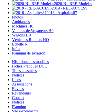
2020-N - REE-Modèles
2019 - REE-ACCESS
2018 - Asphaltes87
Photos
Ambiances
Machines H0
Voitures de Voyageurs H0
Wagons H0
Véhicules Routiers HO
Echelle N
Infos
Planning de livraison
Historique des modèles
Fiches Pratiques DCC
Trucs et astuces
Notices
Liens
Associations
Revues
Revendeurs
Contact
Notices
Planning
Site e-commerce