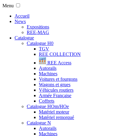
Menu
Accueil
News
Expositions
REE-MAG
Catalogue
Catalogue H0
TGV
REE COLLECTION
REE Access
Autorails
Machines
Voitures et fourgons
Wagons et grues
Véhicules routiers
Armée Française
Coffrets
Catalogue HOm/HOe
Matériel moteur
Matériel remorqué
Catalogue N
Autorails
Machines