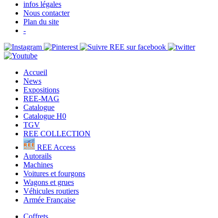
infos légales
Nous contacter
Plan du site
-
Accueil
News
Expositions
REE-MAG
Catalogue
Catalogue H0
TGV
REE COLLECTION
REE Access
Autorails
Machines
Voitures et fourgons
Wagons et grues
Véhicules routiers
Armée Française
Coffrets