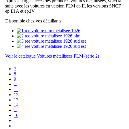
Après le large succès des premières voitures métallisées, voici la
suite avec les voitures en version PLM ep.II, les versions SNCF
ep.III A et ep.IV
Disponible chez vos détaillants
Voir le catalogue Voitures métallisées PLM (série 2)
7
8
9
...
11
12
13
14
...
16