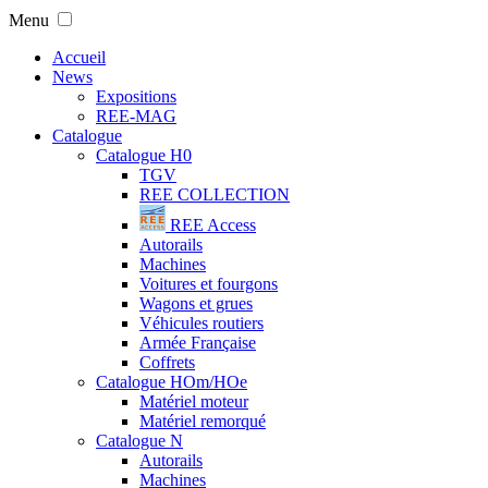
Menu
Accueil
News
Expositions
REE-MAG
Catalogue
Catalogue H0
TGV
REE COLLECTION
REE Access
Autorails
Machines
Voitures et fourgons
Wagons et grues
Véhicules routiers
Armée Française
Coffrets
Catalogue HOm/HOe
Matériel moteur
Matériel remorqué
Catalogue N
Autorails
Machines