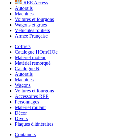
REE Access
Autorails
Machines
Voitures et fourgons
Wagons et grues
Véhicules routiers
Armée Française
Coffrets
Catalogue HOm/HOe
Matériel moteur
Matériel remorqué
Catalogue N
Autorails
Machines
Wagons
Voitures et fourgons
Accessoires REE
Personnages
Matériel roulant
Décor
Divers
Plaques d'itinéraires
Containers