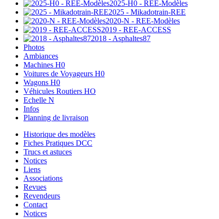
2025-H0 - REE-Modèles
2025 - Mikadotrain-REE
2020-N - REE-Modèles
2019 - REE-ACCESS
2018 - Asphaltes87
Photos
Ambiances
Machines H0
Voitures de Voyageurs H0
Wagons H0
Véhicules Routiers HO
Echelle N
Infos
Planning de livraison
Historique des modèles
Fiches Pratiques DCC
Trucs et astuces
Notices
Liens
Associations
Revues
Revendeurs
Contact
Notices