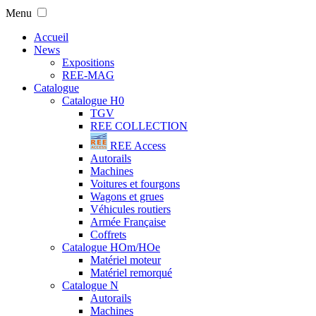
Menu
Accueil
News
Expositions
REE-MAG
Catalogue
Catalogue H0
TGV
REE COLLECTION
REE Access
Autorails
Machines
Voitures et fourgons
Wagons et grues
Véhicules routiers
Armée Française
Coffrets
Catalogue HOm/HOe
Matériel moteur
Matériel remorqué
Catalogue N
Autorails
Machines