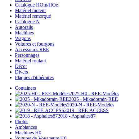
Catalogue HOm/HOe
Matériel moteur
Matériel remorqué
Catalogue N
Autorails
Machines
Wagons
Voitures et fourgons
Accessoires REE
Personnages
Matériel roulant
Décor
Divers
Plaques d'itinéraires
Containers
2025-H0 - REE-Modèles
2025 - Mikadotrain-REE
2020-N - REE-Modèles
2019 - REE-ACCESS
2018 - Asphaltes87
Photos
Ambiances
Machines H0
Voitures de Voyageurs H0