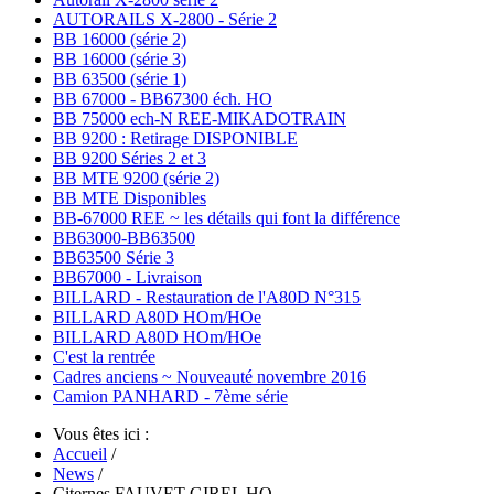
AUTORAILS X-2800 - Série 2
BB 16000 (série 2)
BB 16000 (série 3)
BB 63500 (série 1)
BB 67000 - BB67300 éch. HO
BB 75000 ech-N REE-MIKADOTRAIN
BB 9200 : Retirage DISPONIBLE
BB 9200 Séries 2 et 3
BB MTE 9200 (série 2)
BB MTE Disponibles
BB-67000 REE ~ les détails qui font la différence
BB63000-BB63500
BB63500 Série 3
BB67000 - Livraison
BILLARD - Restauration de l'A80D N°315
BILLARD A80D HOm/HOe
BILLARD A80D HOm/HOe
C'est la rentrée
Cadres anciens ~ Nouveauté novembre 2016
Camion PANHARD - 7ème série
Vous êtes ici :
Accueil
/
News
/
Citernes FAUVET-GIREL HO