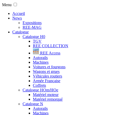
Menu
Accueil
News
Expositions
REE-MAG
Catalogue
Catalogue H0
TGV
REE COLLECTION
REE Access
Autorails
Machines
Voitures et fourgons
Wagons et grues
Véhicules routiers
Armée Française
Coffrets
Catalogue HOm/HOe
Matériel moteur
Matériel remorqué
Catalogue N
Autorails
Machines