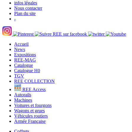
infos légales
Nous contacter
Plan du site
-
Accueil
News
Expositions
REE-MAG
Catalogue
Catalogue H0
TGV
REE COLLECTION
REE Access
Autorails
Machines
Voitures et fourgons
Wagons et grues
Véhicules routiers
Armée Française
Coffrets