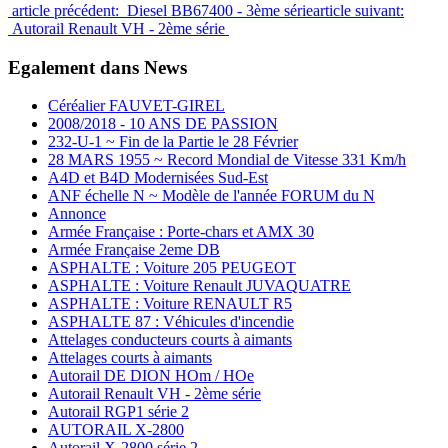
article précédent: Diesel BB67400 - 3ème série
article suivant:
Autorail Renault VH - 2ème série
Egalement dans News
Céréalier FAUVET-GIREL
2008/2018 - 10 ANS DE PASSION
232-U-1 ~ Fin de la Partie le 28 Février
28 MARS 1955 ~ Record Mondial de Vitesse 331 Km/h
A4D et B4D Modernisées Sud-Est
ANF échelle N ~ Modèle de l'année FORUM du N
Annonce
Armée Française : Porte-chars et AMX 30
Armée Française 2eme DB
ASPHALTE : Voiture 205 PEUGEOT
ASPHALTE : Voiture Renault JUVAQUATRE
ASPHALTE : Voiture RENAULT R5
ASPHALTE 87 : Véhicules d'incendie
Attelages conducteurs courts à aimants
Attelages courts à aimants
Autorail DE DION HOm / HOe
Autorail Renault VH - 2ème série
Autorail RGP1 série 2
AUTORAIL X-2800
Autorail X-2800 série 2