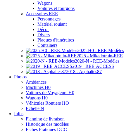
Wagons
Voitures et fourgons
Accessoires REE
Personnages
Matériel roulant
Décor
Divers
Plaques d'itinéraires
Containers
2025-H0 - REE-Modèles
2025 - Mikadotrain-REE
2020-N - REE-Modèles
2019 - REE-ACCESS
2018 - Asphaltes87
Photos
Ambiances
Machines H0
Voitures de Voyageurs H0
Wagons H0
Véhicules Routiers HO
Echelle N
Infos
Planning de livraison
Historique des modèles
Fiches Pratiques DCC