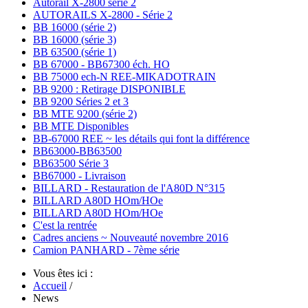
Autorail X-2800 série 2
AUTORAILS X-2800 - Série 2
BB 16000 (série 2)
BB 16000 (série 3)
BB 63500 (série 1)
BB 67000 - BB67300 éch. HO
BB 75000 ech-N REE-MIKADOTRAIN
BB 9200 : Retirage DISPONIBLE
BB 9200 Séries 2 et 3
BB MTE 9200 (série 2)
BB MTE Disponibles
BB-67000 REE ~ les détails qui font la différence
BB63000-BB63500
BB63500 Série 3
BB67000 - Livraison
BILLARD - Restauration de l'A80D N°315
BILLARD A80D HOm/HOe
BILLARD A80D HOm/HOe
C'est la rentrée
Cadres anciens ~ Nouveauté novembre 2016
Camion PANHARD - 7ème série
Vous êtes ici :
Accueil
/
News