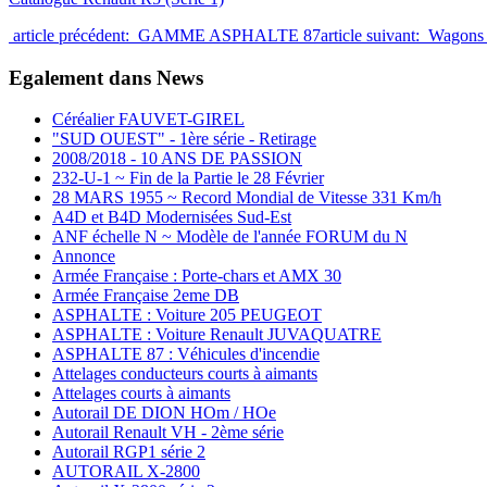
article précédent: GAMME ASPHALTE 87
article suivant: Wag
Egalement dans News
Céréalier FAUVET-GIREL
"SUD OUEST" - 1ère série - Retirage
2008/2018 - 10 ANS DE PASSION
232-U-1 ~ Fin de la Partie le 28 Février
28 MARS 1955 ~ Record Mondial de Vitesse 331 Km/h
A4D et B4D Modernisées Sud-Est
ANF échelle N ~ Modèle de l'année FORUM du N
Annonce
Armée Française : Porte-chars et AMX 30
Armée Française 2eme DB
ASPHALTE : Voiture 205 PEUGEOT
ASPHALTE : Voiture Renault JUVAQUATRE
ASPHALTE 87 : Véhicules d'incendie
Attelages conducteurs courts à aimants
Attelages courts à aimants
Autorail DE DION HOm / HOe
Autorail Renault VH - 2ème série
Autorail RGP1 série 2
AUTORAIL X-2800