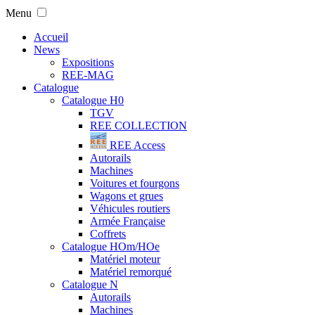
Menu
Accueil
News
Expositions
REE-MAG
Catalogue
Catalogue H0
TGV
REE COLLECTION
REE Access
Autorails
Machines
Voitures et fourgons
Wagons et grues
Véhicules routiers
Armée Française
Coffrets
Catalogue HOm/HOe
Matériel moteur
Matériel remorqué
Catalogue N
Autorails
Machines