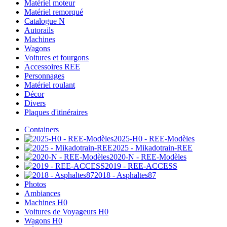
Matériel moteur
Matériel remorqué
Catalogue N
Autorails
Machines
Wagons
Voitures et fourgons
Accessoires REE
Personnages
Matériel roulant
Décor
Divers
Plaques d'itinéraires
Containers
2025-H0 - REE-Modèles
2025 - Mikadotrain-REE
2020-N - REE-Modèles
2019 - REE-ACCESS
2018 - Asphaltes87
Photos
Ambiances
Machines H0
Voitures de Voyageurs H0
Wagons H0