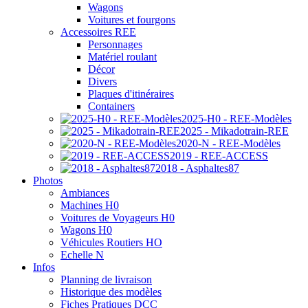
Wagons
Voitures et fourgons
Accessoires REE
Personnages
Matériel roulant
Décor
Divers
Plaques d'itinéraires
Containers
2025-H0 - REE-Modèles
2025 - Mikadotrain-REE
2020-N - REE-Modèles
2019 - REE-ACCESS
2018 - Asphaltes87
Photos
Ambiances
Machines H0
Voitures de Voyageurs H0
Wagons H0
Véhicules Routiers HO
Echelle N
Infos
Planning de livraison
Historique des modèles
Fiches Pratiques DCC