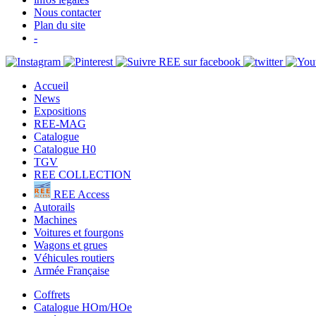
Nous contacter
Plan du site
-
Accueil
News
Expositions
REE-MAG
Catalogue
Catalogue H0
TGV
REE COLLECTION
REE Access
Autorails
Machines
Voitures et fourgons
Wagons et grues
Véhicules routiers
Armée Française
Coffrets
Catalogue HOm/HOe