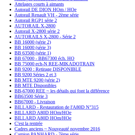
Attelages courts à aimants
Autorail DE DION HOm / HOe
Autorail Renault VH - 2ème série
Autorail RGP1 série 2
AUTORAIL X-2800
Autorail X-2800 série 2
AUTORAILS X-2800 - Série 2
BB 16000 (série 2)
BB 16000 (série 3)
BB 63500 (série 1)
BB 67000 - BB67300 éch. HO
BB 75000 ech-N REE-MIKADOTRAIN
BB 9200 : Retirage DISPONIBLE
BB 9200 Séries 2 et 3
BB MTE 9200 (série 2)
BB MTE Disponibles
BB-67000 REE ~ les détails qui font la différence
BB63500 Série 3
BB67000 - Livraison
BILLARD - Restauration de l'A80D N°315
BILLARD A80D HOm/HOe
BILLARD A80D HOm/HOe
C'est la rentrée
Cadres anciens ~ Nouveauté novembre 2016
Camion PANHARD - 7ème série