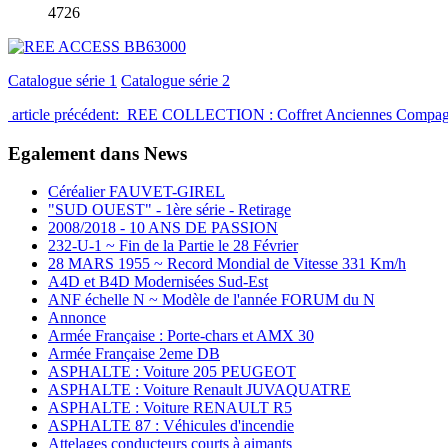
4726
Catalogue série 1
Catalogue série 2
article précédent: REE COLLECTION : Coffret Anciennes Compag
Egalement dans News
Céréalier FAUVET-GIREL
"SUD OUEST" - 1ère série - Retirage
2008/2018 - 10 ANS DE PASSION
232-U-1 ~ Fin de la Partie le 28 Février
28 MARS 1955 ~ Record Mondial de Vitesse 331 Km/h
A4D et B4D Modernisées Sud-Est
ANF échelle N ~ Modèle de l'année FORUM du N
Annonce
Armée Française : Porte-chars et AMX 30
Armée Française 2eme DB
ASPHALTE : Voiture 205 PEUGEOT
ASPHALTE : Voiture Renault JUVAQUATRE
ASPHALTE : Voiture RENAULT R5
ASPHALTE 87 : Véhicules d'incendie
Attelages conducteurs courts à aimants