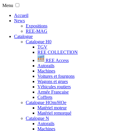
Menu
Accueil
News
Expositions
REE-MAG
Catalogue
Catalogue H0
TGV
REE COLLECTION
REE Access
Autorails
Machines
Voitures et fourgons
Wagons et grues
Véhicules routiers
Armée Française
Coffrets
Catalogue HOm/HOe
Matériel moteur
Matériel remorqué
Catalogue N
Autorails
Machines