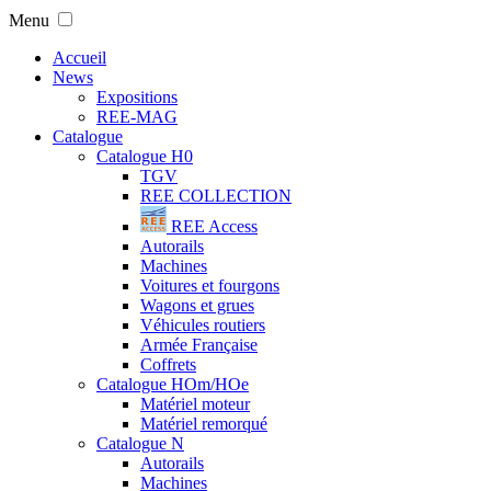
Menu
Accueil
News
Expositions
REE-MAG
Catalogue
Catalogue H0
TGV
REE COLLECTION
REE Access
Autorails
Machines
Voitures et fourgons
Wagons et grues
Véhicules routiers
Armée Française
Coffrets
Catalogue HOm/HOe
Matériel moteur
Matériel remorqué
Catalogue N
Autorails
Machines