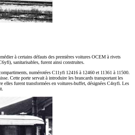
remédier à certains défauts des premières voitures OCEM à rivets
i), sanitarisables, furent ainsi construites.
e compartiments, numérotées C11yfi 12416 à 12460 et 11361 à 11500.
sse. Cette porte servait à introduire les brancards transportant les
tre elles furent transformées en voitures-buffet, désignées C4syfi. Les
t.