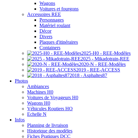
Wagons
Voitures et fourgons
Accessoires REE
Personnages
Matériel roulant
Décor
Divers
Plaques d'itinéraires
Containers
2025-H0 - REE-Modèles
2025 - Mikadotrain-REE
2020-N - REE-Modèles
2019 - REE-ACCESS
2018 - Asphaltes87
Photos
Ambiances
Machines H0
Voitures de Voyageurs H0
Wagons H0
Véhicules Routiers HO
Echelle N
Infos
Planning de livraison
Historique des modèles
Fiches Pratiques DCC