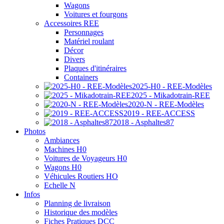
Wagons
Voitures et fourgons
Accessoires REE
Personnages
Matériel roulant
Décor
Divers
Plaques d'itinéraires
Containers
2025-H0 - REE-Modèles
2025 - Mikadotrain-REE
2020-N - REE-Modèles
2019 - REE-ACCESS
2018 - Asphaltes87
Photos
Ambiances
Machines H0
Voitures de Voyageurs H0
Wagons H0
Véhicules Routiers HO
Echelle N
Infos
Planning de livraison
Historique des modèles
Fiches Pratiques DCC