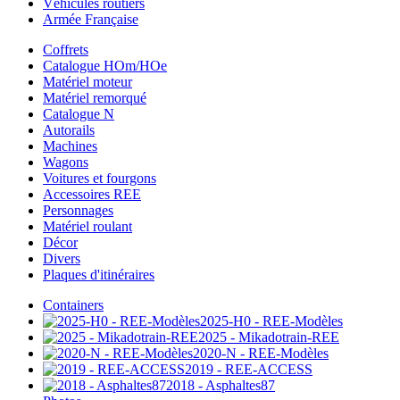
Véhicules routiers
Armée Française
Coffrets
Catalogue HOm/HOe
Matériel moteur
Matériel remorqué
Catalogue N
Autorails
Machines
Wagons
Voitures et fourgons
Accessoires REE
Personnages
Matériel roulant
Décor
Divers
Plaques d'itinéraires
Containers
2025-H0 - REE-Modèles
2025 - Mikadotrain-REE
2020-N - REE-Modèles
2019 - REE-ACCESS
2018 - Asphaltes87