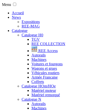
Menu
Accueil
News
Expositions
REE-MAG
Catalogue
Catalogue H0
TGV
REE COLLECTION
REE Access
Autorails
Machines
Voitures et fourgons
Wagons et grues
Véhicules routiers
Armée Française
Coffrets
Catalogue HOm/HOe
Matériel moteur
Matériel remorqué
Catalogue N
Autorails
Machines