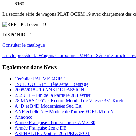
6160
La seconde série de wagons PLAT OCEM 19 avec chargement des cad
DISPONIBLE
Consulter le catalogue
article précédent: Wagons charbonnier MH45 - Série n°3
article su
Egalement dans News
Céréalier FAUVET-GIREL
"SUD OUEST" - 1ère série - Retirage
2008/2018 - 10 ANS DE PASSION
232-U-1 ~ Fin de la Partie le 28 Février
28 MARS 1955 ~ Record Mondial de Vitesse 331 Km/h
A4D et B4D Modernisées Sud-Est
ANF échelle N ~ Modèle de l'année FORUM du N
Annonce
Armée Française : Porte-chars et AMX 30
Armée Française 2eme DB
ASPHALTE : Voiture 205 PEUGEOT