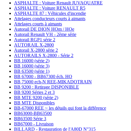
ASPHALTE : Voiture Renault JUVAQUATRE
ASPHALTE : Voiture RENAULT R5
ASPHALTE 87 : Véhicules d'incendie
Attelages conducteurs courts à aimants
Attelages courts à aimants
Autorail DE DION HOm / HOe
Autorail Renault VH - 2ème série
Autorail RGP1 série 2
AUTORAIL X-2800
Autorail X-2800 série 2
AUTORAILS X-2800 - Série 2
BB 16000 (série 2)
BB 16000 (série 3)
BB 63500 (série 1)
BB 67000 - BB67300 éch. HO
BB 75000 ech-N REE-MIKADOTRAIN
BB 9200 : Retirage DISPONIBLE
BB 9200 Séries 2 et 3
BB MTE 9200 (série 2)
BB MTE Disponibles
BB-67000 REE ~ les détails qui font la différence
BB63000-BB63500
BB63500 Série 3
BB67000 - Livraison
BILLARD - Restauration de l'A80D N°315