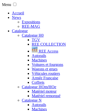
Menu
Accueil
News
Expositions
REE-MAG
Catalogue
Catalogue H0
TGV
REE COLLECTION
REE Access
Autorails
Machines
Voitures et fourgons
Wagons et grues
Véhicules routiers
Armée Française
Coffrets
Catalogue HOm/HOe
Matériel moteur
Matériel remorqué
Catalogue N
Autorails
Machines