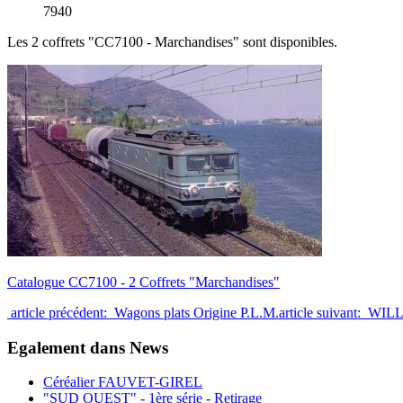
7940
Les 2 coffrets "CC7100 - Marchandises" sont disponibles.
Catalogue CC7100 - 2 Coffrets "Marchandises"
article précédent: Wagons plats Origine P.L.M.
article suivant: WIL
Egalement dans News
Céréalier FAUVET-GIREL
"SUD OUEST" - 1ère série - Retirage