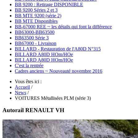
BB 9200 : Retirage DISPONIBLE
BB 9200 Séries 2 et 3
BB MTE 9200 (série 2)
BB MTE Disponibles
BB-67000 REE ~ les détails qui font la différence
BB63000-BB63500
BB63500 Série 3
BB67000 - Livraison
BILLARD - Restauration de l'A80D N°315
BILLARD A80D HOm/HOe
BILLARD A80D HOm/HOe
C'est la rentrée
Cadres anciens ~ Nouveauté novembre 2016
Vous êtes ici :
Accueil
/
News
/
VOITURES Métallisées PLM (série 3)
Autorail RENAULT VH