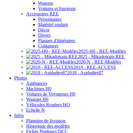
Wagons
Voitures et fourgons
Accessoires REE
Personnages
Matériel roulant
Décor
Divers
Plaques d'itinéraires
Containers
2025-H0 - REE-Modèles
2025 - Mikadotrain-REE
2020-N - REE-Modèles
2019 - REE-ACCESS
2018 - Asphaltes87
Photos
Ambiances
Machines H0
Voitures de Voyageurs H0
Wagons H0
Véhicules Routiers HO
Echelle N
Infos
Planning de livraison
Historique des modèles
Fiches Pratiques DCC