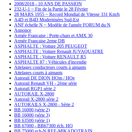
2008/2018 - 10 ANS DE PASSION
232-U-1 ~ Fin de la Partie le 28 Février
28 MARS 1955 ~ Record Mondial de Vitesse 331 Km/h
A4D et B4D Modernisées Sud-Est
ANF échelle N ~ Modèle de l'année FORUM du N
Annonce
Armée Française : Porte-chars et AMX 30
Armée Française 2eme DB
ASPHALTE : Voiture 205 PEUGEOT
ASPHALTE : Voiture Renault JUVAQUATRE
ASPHALTE : Voiture RENAULT R5
ASPHALTE 87 : Véhicules d'incendie
Attelages conducteurs courts à aimants
Attelages courts à aimants
Autorail DE DION HOm / HOe
Autorail Renault VH - 2ème série
Autorail RGP1 série 2
AUTORAIL X-2800
Autorail X-2800 série 2
AUTORAILS X-2800 - Série 2
BB 16000 (série 2)
BB 16000 (série 3)
BB 63500 (série 1)
BB 67000 - BB67300 éch. HO
BB 75000 ech-N REE-MIKADOTRAIN