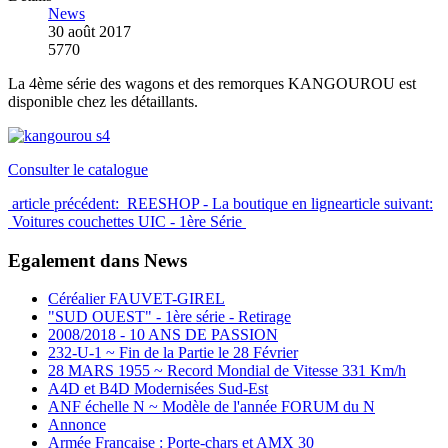
News
30 août 2017
5770
La 4ème série des wagons et des remorques KANGOUROU est
disponible chez les détaillants.
Consulter le catalogue
article précédent: REESHOP - La boutique en ligne
article suivant:
Voitures couchettes UIC - 1ère Série
Egalement dans News
Céréalier FAUVET-GIREL
"SUD OUEST" - 1ère série - Retirage
2008/2018 - 10 ANS DE PASSION
232-U-1 ~ Fin de la Partie le 28 Février
28 MARS 1955 ~ Record Mondial de Vitesse 331 Km/h
A4D et B4D Modernisées Sud-Est
ANF échelle N ~ Modèle de l'année FORUM du N
Annonce
Armée Française : Porte-chars et AMX 30