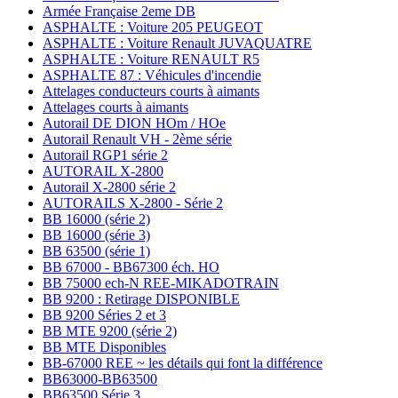
Armée Française 2eme DB
ASPHALTE : Voiture 205 PEUGEOT
ASPHALTE : Voiture Renault JUVAQUATRE
ASPHALTE : Voiture RENAULT R5
ASPHALTE 87 : Véhicules d'incendie
Attelages conducteurs courts à aimants
Attelages courts à aimants
Autorail DE DION HOm / HOe
Autorail Renault VH - 2ème série
Autorail RGP1 série 2
AUTORAIL X-2800
Autorail X-2800 série 2
AUTORAILS X-2800 - Série 2
BB 16000 (série 2)
BB 16000 (série 3)
BB 63500 (série 1)
BB 67000 - BB67300 éch. HO
BB 75000 ech-N REE-MIKADOTRAIN
BB 9200 : Retirage DISPONIBLE
BB 9200 Séries 2 et 3
BB MTE 9200 (série 2)
BB MTE Disponibles
BB-67000 REE ~ les détails qui font la différence
BB63000-BB63500
BB63500 Série 3