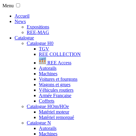
Menu
Accueil
News
Expositions
REE-MAG
Catalogue
Catalogue H0
TGV
REE COLLECTION
REE Access
Autorails
Machines
Voitures et fourgons
Wagons et grues
Véhicules routiers
Armée Française
Coffrets
Catalogue HOm/HOe
Matériel moteur
Matériel remorqué
Catalogue N
Autorails
Machines